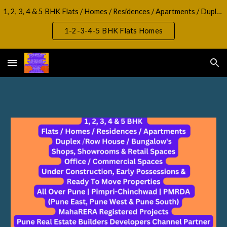
1, 2, 3, 4 & 5 BHK Flats / Homes / Residences / Apartments / Duplex / RowHouse / Bungalow, Shops, Showrooms & Retail Spaces Office / Commercial Spaces
Skip to main content
Skip to navigation
1-2-3-4-5 BHK Flats Homes