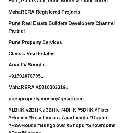
East, Pune West, Pune South & Pune North)
MahaRERA Registered Projects
Pune Real Estate Builders Developers Channel
Partner
Pune Property Services
Classic Real Estates
Anant V Songire
+917020787851
MahaRERA A52100030191
punepropertyservice@gmail.com
#1BHK #2BHK #3BHK #4BHK #5BHK #Flats
#Homes #Residences #Apartments #Duplex
#RowHouse #Bungalows #Shops #Showrooms