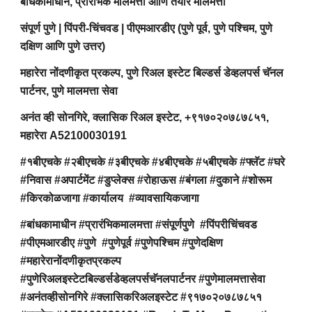
बांधकामाधीन, प्रारंभिक मालमत्ता आणि तयार मालमत्ता
संपूर्ण पुणे | पिंपरी-चिंचवड | पीएमआरडीए (पुणे पूर्व, पुणे पश्चिम, पुणे
दक्षिण आणि पुणे उत्तर)
महारेरा नोंदणीकृत प्रकल्प, पुणे रिअल इस्टेट बिल्डर्स डेव्हलपर्स चॅनल
पार्टनर, पुणे मालमत्ता सेवा
अनंत व्ही सोनगिरे, क्लासिक रिअल इस्टेट, +९१७०२०७८७८५१,
महारेरा A52100030191
#१बीएचके #२बीएचके #३बीएचके #४बीएचके #५बीएचके #फ्लॅट #घरे
#निवास #अपार्टमेंट #डुप्लेक्स #रोहाऊस #बंगला #दुकाने #शोरूम
#किरकोळजागा #कार्यालय #व्यावसायिकजागा
#बांधकामाधीन #प्रारंभिकमालमत्ता #संपूर्णपुणे #पिंपरीचिंचवड
#पीएमआरडीए #पुणे #पुणेपूर्व #पुणेपश्चिम #पुणेदक्षिण
#महारेरानोंदणीकृतप्रकल्प
#पुणेरिअलइस्टेटबिल्डर्सडेव्हलपर्सचॅनलपार्टनर #पुणेमालमत्तासेवा
#अनंतव्हीसोनगिरे #क्लासिकरिअलइस्टेट #९१७०२०७८७८५१