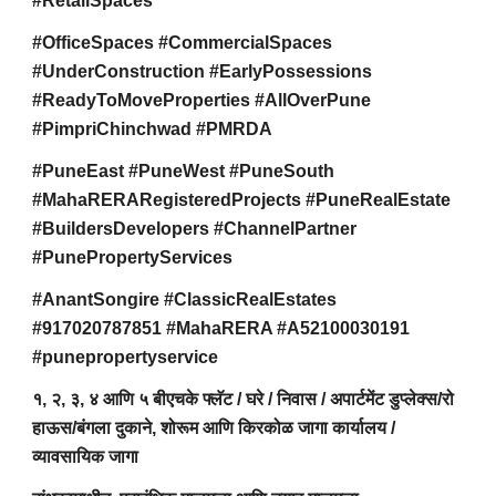
#RetailSpaces
#OfficeSpaces #CommercialSpaces
#UnderConstruction #EarlyPossessions
#ReadyToMoveProperties #AllOverPune
#PimpriChinchwad #PMRDA
#PuneEast #PuneWest #PuneSouth
#MahaRERARegisteredProjects #PuneRealEstate
#BuildersDevelopers #ChannelPartner
#PunePropertyServices
#AnantSongire #ClassicRealEstates
#917020787851 #MahaRERA #A52100030191
#punepropertyservice
१, २, ३, ४ आणि ५ बीएचके फ्लॅट / घरे / निवास / अपार्टमेंट डुप्लेक्स/रो
हाऊस/बंगला दुकाने, शोरूम आणि किरकोळ जागा कार्यालय /
व्यावसायिक जागा