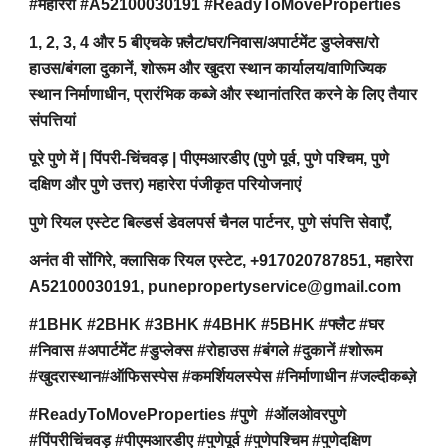
#महारेरा #A52100030191 #ReadyToMoveProperties
1, 2, 3, 4 और 5 बीएचके फ़्लैट/घर/निवास/अपार्टमेंट डुप्लेक्स/रो
हाउस/बंगला दुकानें, शोरूम और खुदरा स्थान कार्यालय/वाणिज्यिक
स्थान निर्माणाधीन, प्रारंभिक कब्जे और स्थानांतरित करने के लिए तैयार
संपत्तियां
पूरे पुणे में | पिंपरी-चिंचवड़ | पीएमआरडीए (पुणे पूर्व, पुणे पश्चिम, पुणे
दक्षिण और पुणे उत्तर) महारेरा पंजीकृत परियोजनाएं
पुणे रियल एस्टेट बिल्डर्स डेवलपर्स चैनल पार्टनर, पुणे संपत्ति सेवाएँ,
अनंत वी सोंगिरे, क्लासिक रियल एस्टेट, +917020787851, महारेरा
A52100030191, punepropertyservice@gmail.com
#1BHK #2BHK #3BHK #4BHK #5BHK #फ्लैट #घर
#निवास #अपार्टमेंट #डुप्लेक्स #रोहाउस #बंगले #दुकानें #शोरूम
#खुदरास्थान#ऑफिसस्पेस #कमर्शियलस्पेस #निर्माणाधीन #जल्दीकब्ज़े
#ReadyToMoveProperties #पुणे #ऑलओवरपुणे
#पिंपरीचिंचवड़ #पीएमआरडीए #पुणेपूर्व #पुणेपश्चिम #पुणेदक्षिण