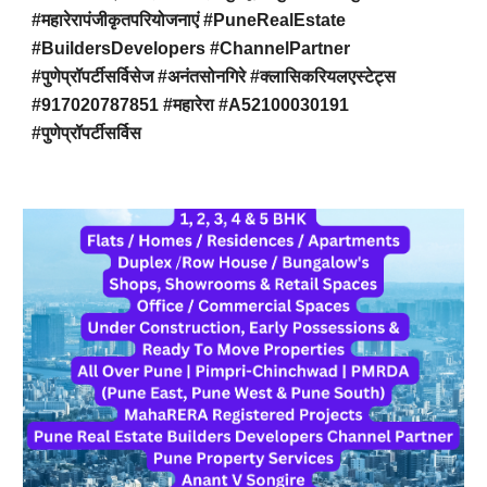
#महारेरापंजीकृतपरियोजनाएं #PuneRealEstate
#BuildersDevelopers #ChannelPartner
#पुणेप्रॉपर्टीसर्विसेज #अनंतसोनगिरे #क्लासिकरियलएस्टेट्स
#917020787851 #महारेरा #A52100030191
#पुणेप्रॉपर्टीसर्विस