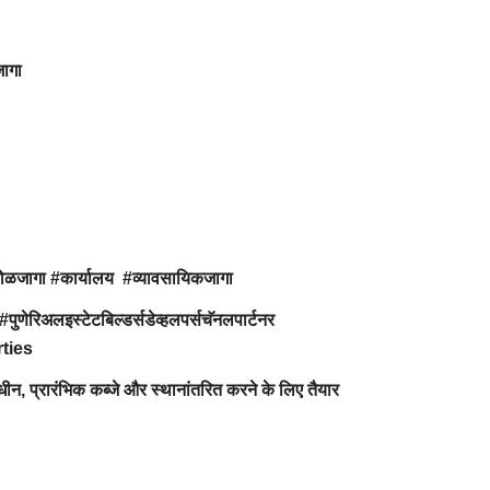
जागा
कोळजागा #कार्यालय #व्यावसायिकजागा
#पुणेरिअलइस्टेटबिल्डर्सडेव्हलपर्सचॅनलपार्टनर
rties
ाधीन, प्रारंभिक कब्जे और स्थानांतरित करने के लिए तैयार