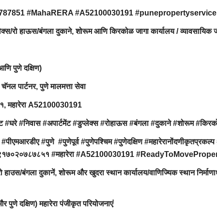
0787851 #MahaRERA #A52100030191 #punepropertyservice
ुप्लेक्स/रो हाऊस/बंगला दुकाने, शोरूम आणि किरकोळ जागा कार्यालय / व्यावसायिक 
 आणि पुणे दक्षिण)
 चॅनल पार्टनर, पुणे मालमत्ता सेवा
८५१, महारेरा A52100030191
#घरे #निवास #अपार्टमेंट #डुप्लेक्स #रोहाऊस #बंगला #दुकाने #शोरूम #किर
#पीएमआरडीए #पुणे #पुणेपूर्व #पुणेपश्चिम #पुणेदक्षिण #महारेरानोंदणीकृतप्रकल्प 
इस्टेट #९१७०२०७८७८५१ #महारेरा #A52100030191 #ReadyToMovePrope
/रो हाउस/बंगला दुकानें, शोरूम और खुदरा स्थान कार्यालय/वाणिज्यिक स्थान निर्माण
िम और पुणे दक्षिण) महारेरा पंजीकृत परियोजनाएं