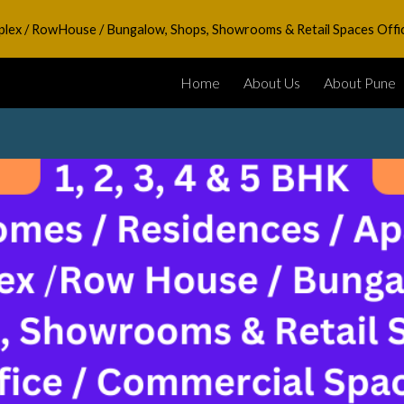
Duplex / RowHouse / Bungalow, Shops, Showrooms & Retail Spaces Offi
ip to main content
Skip to navigat
Home
About Us
About Pune