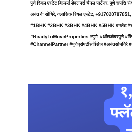
पुणे रियल एस्टेट बिल्डर्स डेवलपर्स चैनल पार्टनर, पुणे संपत्ति से
अनंत वी सोंगिरे, क्लासिक रियल एस्टेट, +91702078
#1BHK #2BHK #3BHK #4BHK #5BHK #फ्लैट #घर #निवास #अप
#ReadyToMoveProperties #पुणे #ऑलओवरपुणे #पिंपरीचि
#ChannelPartner #पुणेप्रॉपर्टीसर्विसेज #अनंतसोनगिरे