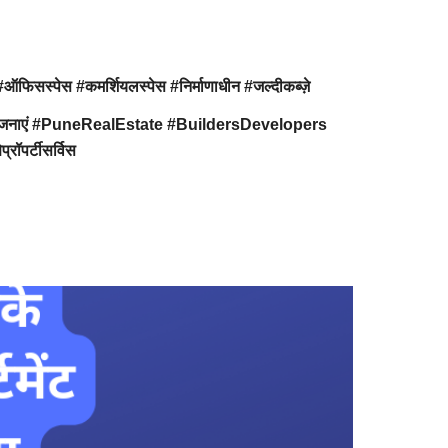
सस्पेस #कमर्शियलस्पेस #निर्माणाधीन #जल्दीकब्ज़े
ृतपरियोजनाएं #PuneRealEstate #BuildersDevelopers
ॉपर्टीसर्विस