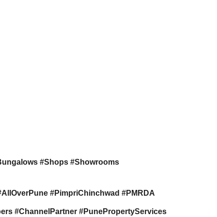
Bungalows #Shops #Showrooms
s #AllOverPune #PimpriChinchwad #PMRDA
rs #ChannelPartner #PunePropertyServices