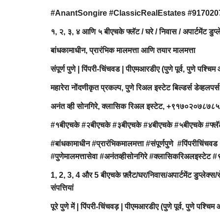
#AnantSongire #ClassicRealEstates #91702
१, २, ३, ४ आणि ५ बीएचके फ्लॅट / घरे / निवास / अपार्टमेंट ड
बांधकामाधीन, प्रारंभिक मालमत्ता आणि तयार मालमत्ता
संपूर्ण पुणे | पिंपरी-चिंचवड | पीएमआरडीए (पुणे पूर्व, पुणे पश्चिम
महारेरा नोंदणीकृत प्रकल्प, पुणे रिअल इस्टेट बिल्डर्स डेव्हलपर्स
अनंत व्ही सोनगिरे, क्लासिक रिअल इस्टेट, +९१७०२०७८७
#१बीएचके #२बीएचके #३बीएचके #४बीएचके #५बीएचके #फ्लॅट 
#बांधकामाधीन #प्रारंभिकमालमत्ता #संपूर्णपुणे #पिंपरीचिंचवड 
#पुणेमालमत्तासेवा #अनंतव्हीसोनगिरे #क्लासिकरिअल
1, 2, 3, 4 और 5 बीएचके फ़्लैट/घर/निवास/अपार्टमेंट डुप्लेक्स
संपत्तियां
पूरे पुणे में | पिंपरी-चिंचवड़ | पीएमआरडीए (पुणे पूर्व, पुणे पश्च