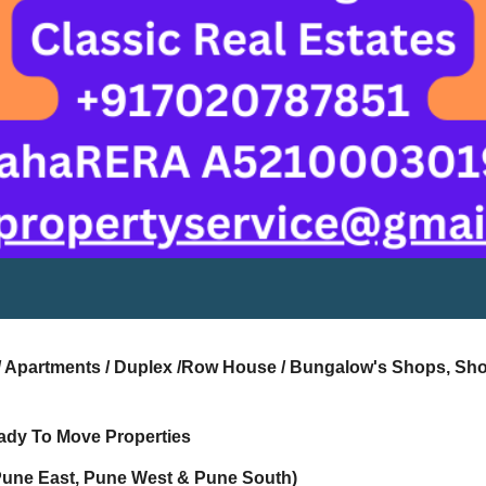
s / Apartments / Duplex /Row House / Bungalow's Shops, Sh
ady To Move Properties
Pune East, Pune West & Pune South)