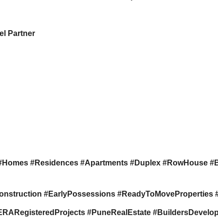
l Partner
#Homes #Residences #Apartments #Duplex #RowHouse #
onstruction #EarlyPossessions #ReadyToMovePropertie
RegisteredProjects #PuneRealEstate #BuildersDevelope