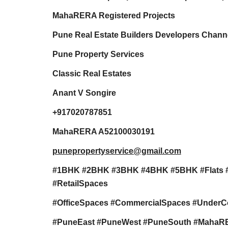
MahaRERA Registered Projects
Pune Real Estate Builders Developers Channe
Pune Property Services
Classic Real Estates
Anant V Songire
+917020787851
MahaRERA A52100030191
punepropertyservice@gmail.com
#1BHK #2BHK #3BHK #4BHK #5BHK #Flats 
#RetailSpaces
#OfficeSpaces #CommercialSpaces #UnderC
#PuneEast #PuneWest #PuneSouth #MahaRERA