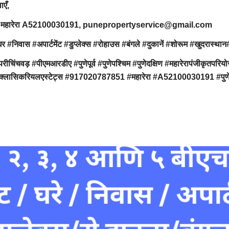
वाएँ,
7851, महारेरा A52100030191, punepropertyservice@gmail.com
ार्टमेंट #डुप्लेक्स #रोहाउस #बंगले #दुकानें #शोरूम #खुदरास्थान#ऑफि
ंचवड़ #पीएमआरडीए #पुणेपूर्व #पुणेपश्चिम #पुणेदक्षिण #महारेरापंजीक
 #क्लासिकरियलएस्टेट्स #917020787851 #महारेरा #A52100030191 #पुणेप्र