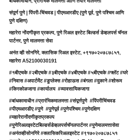
बांधकामाधीन, प्रारंभिक मालमत्ता आणि तयार मालमत्ता
संपूर्ण पुणे | पिंपरी-चिंचवड | पीएमआरडीए (पुणे पूर्व, पुणे पश्चिम आणि
पुणे दक्षिण)
महारेरा नोंदणीकृत प्रकल्प, पुणे रिअल इस्टेट बिल्डर्स डेव्हलपर्स चॅनल
पार्टनर, पुणे मालमत्ता सेवा
अनंत व्ही सोनगिरे, क्लासिक रिअल इस्टेट, +९१७०२०७८७८५१,
महारेरा A52100030191
#१बीएचके #२बीएचके #३बीएचके #४बीएचके #५बीएचके #फ्लॅट #घरे
#निवास #अपार्टमेंट #डुप्लेक्स #रोहाऊस #बंगला #दुकाने #शोरूम
#किरकोळजागा #कार्यालय #व्यावसायिकजागा
#बांधकामाधीन #प्रारंभिकमालमत्ता #संपूर्णपुणे #पिंपरीचिंचवड
#पीएमआरडीए #पुणे #पुणेपूर्व #पुणेपश्चिम #पुणेदक्षिण
#महारेरानोंदणीकृतप्रकल्प
#पुणेरिअलइस्टेटबिल्डर्सडेव्हलपर्सचॅनलपार्टनर #पुणेमालमत्तासेवा
#अनंतव्हीसोनगिरे #क्लासिकरिअलइस्टेट #९१७०२०७८७८५१