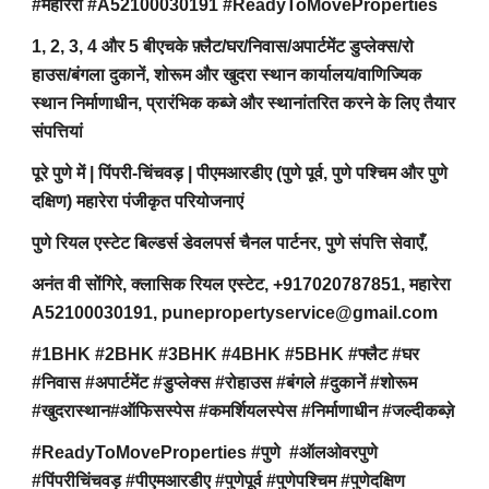
#महारेरा #A52100030191 #ReadyToMoveProperties
1, 2, 3, 4 और 5 बीएचके फ़्लैट/घर/निवास/अपार्टमेंट डुप्लेक्स/रो
हाउस/बंगला दुकानें, शोरूम और खुदरा स्थान कार्यालय/वाणिज्यिक
स्थान निर्माणाधीन, प्रारंभिक कब्जे और स्थानांतरित करने के लिए तैयार
संपत्तियां
पूरे पुणे में | पिंपरी-चिंचवड़ | पीएमआरडीए (पुणे पूर्व, पुणे पश्चिम और पुणे
दक्षिण) महारेरा पंजीकृत परियोजनाएं
पुणे रियल एस्टेट बिल्डर्स डेवलपर्स चैनल पार्टनर, पुणे संपत्ति सेवाएँ,
अनंत वी सोंगिरे, क्लासिक रियल एस्टेट, +917020787851, महारेरा
A52100030191, punepropertyservice@gmail.com
#1BHK #2BHK #3BHK #4BHK #5BHK #फ्लैट #घर
#निवास #अपार्टमेंट #डुप्लेक्स #रोहाउस #बंगले #दुकानें #शोरूम
#खुदरास्थान#ऑफिसस्पेस #कमर्शियलस्पेस #निर्माणाधीन #जल्दीकब्ज़े
#ReadyToMoveProperties #पुणे #ऑलओवरपुणे
#पिंपरीचिंचवड़ #पीएमआरडीए #पुणेपूर्व #पुणेपश्चिम #पुणेदक्षिण