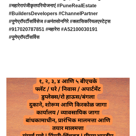
#महारेरापंजीकृतपरियोजनाएं #PuneRealEstate
#BuildersDevelopers #ChannelPartner
#पुणेप्रॉपर्टीसर्विसेज #अनंतसोनगिरे #क्लासिकरियलएस्टेट्स
#917020787851 #महारेरा #A52100030191
#पुणेप्रॉपर्टीसर्विस