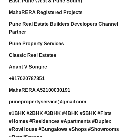
East, Pune West & Pune South)
MahaRERA Registered Projects
Pune Real Estate Builders Developers Channel
Partner
Pune Property Services
Classic Real Estates
Anant V Songire
+917020787851
MahaRERA A52100030191
punepropertyservice@gmail.com
#1BHK #2BHK #3BHK #4BHK #5BHK #Flats
#Homes #Residences #Apartments #Duplex
#RowHouse #Bungalows #Shops #Showrooms