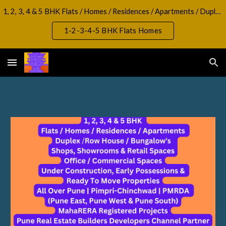
1, 2, 3, 4 & 5 BHK Flats / Homes / Residences / Apartments / Duplex / RowHouse / Bungalow, Shops, Showrooms & Retail Spaces Office / Commercial Spaces
Skip to main content
Skip to navigation
1-2-3-4-5 BHK Flats Homes