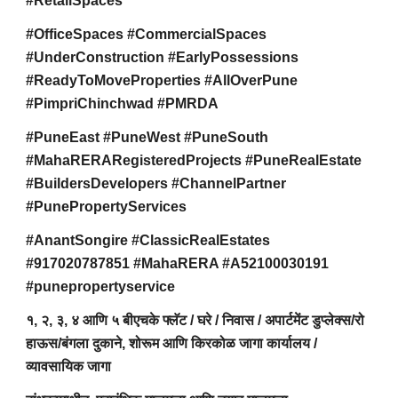
#RetailSpaces
#OfficeSpaces #CommercialSpaces
#UnderConstruction #EarlyPossessions
#ReadyToMoveProperties #AllOverPune
#PimpriChinchwad #PMRDA
#PuneEast #PuneWest #PuneSouth
#MahaRERARegisteredProjects #PuneRealEstate
#BuildersDevelopers #ChannelPartner
#PunePropertyServices
#AnantSongire #ClassicRealEstates
#917020787851 #MahaRERA #A52100030191
#punepropertyservice
१, २, ३, ४ आणि ५ बीएचके फ्लॅट / घरे / निवास / अपार्टमेंट डुप्लेक्स/रो
हाऊस/बंगला दुकाने, शोरूम आणि किरकोळ जागा कार्यालय /
व्यावसायिक जागा