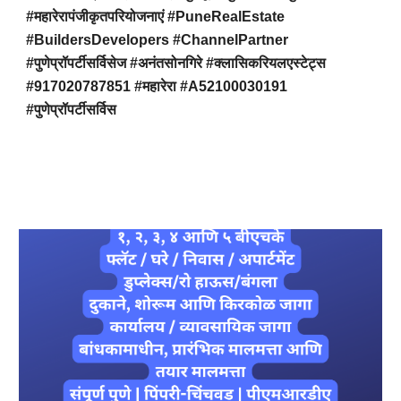
#महारेरापंजीकृतपरियोजनाएं #PuneRealEstate
#BuildersDevelopers #ChannelPartner
#पुणेप्रॉपर्टीसर्विसेज #अनंतसोनगिरे #क्लासिकरियलएस्टेट्स
#917020787851 #महारेरा #A52100030191
#पुणेप्रॉपर्टीसर्विस