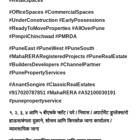
#RetailSpaces
#OfficeSpaces #CommercialSpaces
#UnderConstruction #EarlyPossessions
#ReadyToMoveProperties #AllOverPune
#PimpriChinchwad #PMRDA
#PuneEast #PuneWest #PuneSouth
#MahaRERARegisteredProjects #PuneRealEstate
#BuildersDevelopers #ChannelPartner
#PunePropertyServices
#AnantSongire #ClassicRealEstates
#917020787851 #MahaRERA #A52100030191
#punepropertyservice
१, २, ३, ४ आणि ५ बीएचके फ्लॅट / घरे / निवास / अपार्टमेंट डुप्लेक्स/रो
हाऊस/बंगला दुकाने, शोरूम आणि किरकोळ जागा कार्यालय /
व्यावसायिक जागा