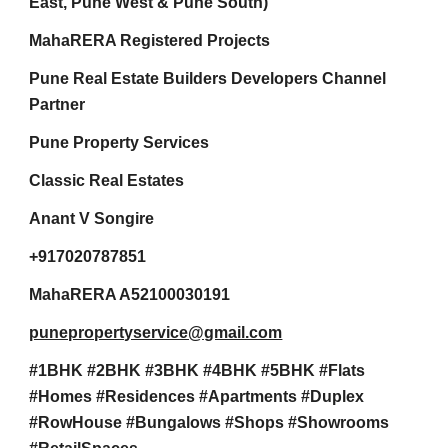
East, Pune West & Pune South)
MahaRERA Registered Projects
Pune Real Estate Builders Developers Channel
Partner
Pune Property Services
Classic Real Estates
Anant V Songire
+917020787851
MahaRERA A52100030191
punepropertyservice@gmail.com
#1BHK #2BHK #3BHK #4BHK #5BHK #Flats
#Homes #Residences #Apartments #Duplex
#RowHouse #Bungalows #Shops #Showrooms