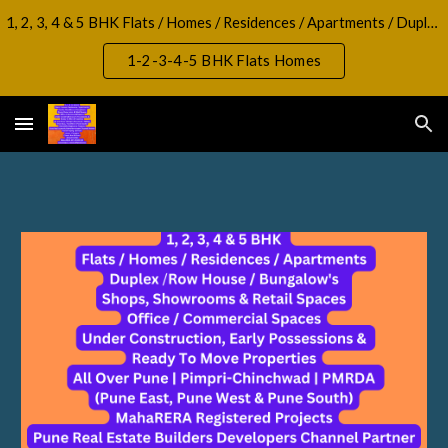
1, 2, 3, 4 & 5 BHK Flats / Homes / Residences / Apartments / Duplex / RowHouse / Bungalow, Shops, Showrooms & Retail Spaces Office / Commercial Spaces
Skip to main content
Skip to navigation
1-2-3-4-5 BHK Flats Homes