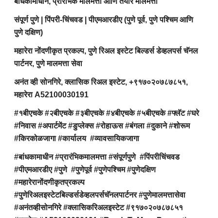
बांधकामाधीन, प्रारंभिक मालमत्ता आणि तयार मालमत्ता
संपूर्ण पुणे | पिंपरी-चिंचवड | पीएमआरडीए (पुणे पूर्व, पुणे पश्चिम आणि
पुणे दक्षिण)
महारेरा नोंदणीकृत प्रकल्प, पुणे रिअल इस्टेट बिल्डर्स डेव्हलपर्स चॅनल
पार्टनर, पुणे मालमत्ता सेवा
अनंत व्ही सोनगिरे, क्लासिक रिअल इस्टेट, +९१७०२०७८७८५१,
महारेरा A52100030191
#१बीएचके #२बीएचके #३बीएचके #४बीएचके #५बीएचके #फ्लॅट #घरे
#निवास #अपार्टमेंट #डुप्लेक्स #रोहाऊस #बंगला #दुकाने #शोरूम
#किरकोळजागा #कार्यालय #व्यावसायिकजागा
#बांधकामाधीन #प्रारंभिकमालमत्ता #संपूर्णपुणे #पिंपरीचिंचवड
#पीएमआरडीए #पुणे #पुणेपूर्व #पुणेपश्चिम #पुणेदक्षिण
#महारेरानोंदणीकृतप्रकल्प
#पुणेरिअलइस्टेटबिल्डर्सडेव्हलपर्सचॅनलपार्टनर #पुणेमालमत्तासेवा
#अनंतव्हीसोनगिरे #क्लासिकरिअलइस्टेट #९१७०२०७८७८५१