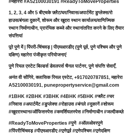
#महारेरा #A52100030191 #ReadyToMoveProperties
1, 2, 3, 4 और 5 बीएचके फ़्लैट/घर/निवास/अपार्टमेंट डुप्लेक्स/रो
हाउस/बंगला दुकानें, शोरूम और खुदरा स्थान कार्यालय/वाणिज्यिक
स्थान निर्माणाधीन, प्रारंभिक कब्जे और स्थानांतरित करने के लिए तैयार
संपत्तियां
पूरे पुणे में | पिंपरी-चिंचवड़ | पीएमआरडीए (पुणे पूर्व, पुणे पश्चिम और पुणे
दक्षिण) महारेरा पंजीकृत परियोजनाएं
पुणे रियल एस्टेट बिल्डर्स डेवलपर्स चैनल पार्टनर, पुणे संपत्ति सेवाएँ,
अनंत वी सोंगिरे, क्लासिक रियल एस्टेट, +917020787851, महारेरा
A52100030191, punepropertyservice@gmail.com
#1BHK #2BHK #3BHK #4BHK #5BHK #फ्लैट #घर
#निवास #अपार्टमेंट #डुप्लेक्स #रोहाउस #बंगले #दुकानें #शोरूम
#खुदरास्थान#ऑफिसस्पेस #कमर्शियलस्पेस #निर्माणाधीन #जल्दीकब्ज़े
#ReadyToMoveProperties #पुणे #ऑलओवरपुणे
#पिंपरीचिंचवड़ #पीएमआरडीए #पुणेपूर्व #पुणेपश्चिम #पुणेदक्षिण