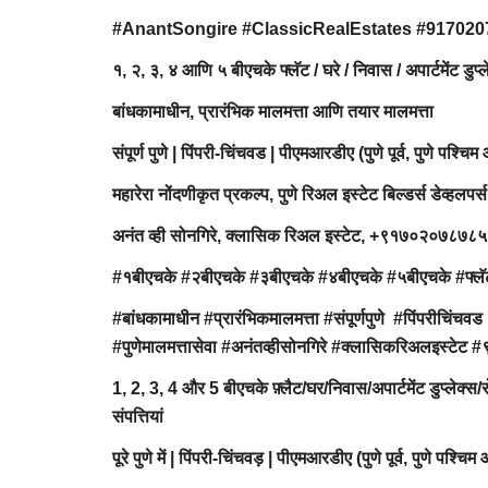
#AnantSongire #ClassicRealEstates #91702
१, २, ३, ४ आणि ५ बीएचके फ्लॅट / घरे / निवास / अपार्टमेंट ड
बांधकामाधीन, प्रारंभिक मालमत्ता आणि तयार मालमत्ता
संपूर्ण पुणे | पिंपरी-चिंचवड | पीएमआरडीए (पुणे पूर्व, पुणे पश्चिम
महारेरा नोंदणीकृत प्रकल्प, पुणे रिअल इस्टेट बिल्डर्स डेव्हलपर्स
अनंत व्ही सोनगिरे, क्लासिक रिअल इस्टेट, +९१७०२०७८७
#१बीएचके #२बीएचके #३बीएचके #४बीएचके #५बीएचके #फ्लॅट 
#बांधकामाधीन #प्रारंभिकमालमत्ता #संपूर्णपुणे #पिंपरीचिंचवड 
#पुणेमालमत्तासेवा #अनंतव्हीसोनगिरे #क्लासिकरिअल
1, 2, 3, 4 और 5 बीएचके फ़्लैट/घर/निवास/अपार्टमेंट डुप्लेक्स
संपत्तियां
पूरे पुणे में | पिंपरी-चिंचवड़ | पीएमआरडीए (पुणे पूर्व, पुणे पश्च