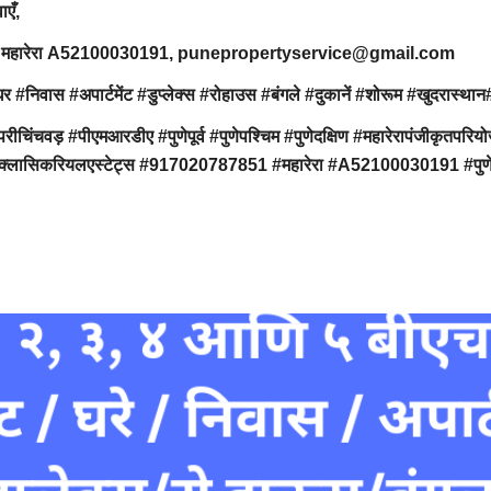
वाएँ,
7851, महारेरा A52100030191, punepropertyservice@gmail.com
ार्टमेंट #डुप्लेक्स #रोहाउस #बंगले #दुकानें #शोरूम #खुदरास्थान#ऑफि
ंचवड़ #पीएमआरडीए #पुणेपूर्व #पुणेपश्चिम #पुणेदक्षिण #महारेरापंजीक
 #क्लासिकरियलएस्टेट्स #917020787851 #महारेरा #A52100030191 #पुणेप्र