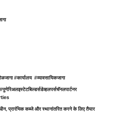
जागा
कोळजागा #कार्यालय #व्यावसायिकजागा
#पुणेरिअलइस्टेटबिल्डर्सडेव्हलपर्सचॅनलपार्टनर
rties
ाधीन, प्रारंभिक कब्जे और स्थानांतरित करने के लिए तैयार