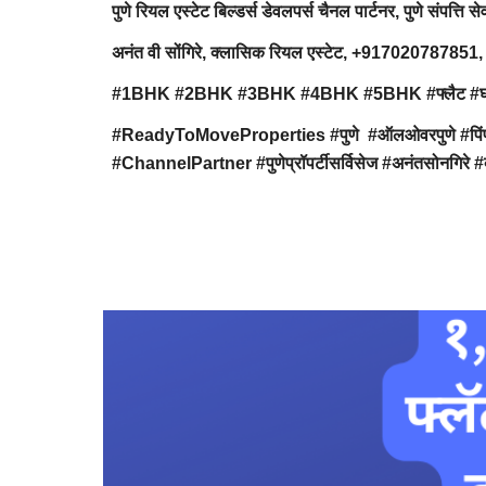
पुणे रियल एस्टेट बिल्डर्स डेवलपर्स चैनल पार्टनर, पुणे संपत्ति से
अनंत वी सोंगिरे, क्लासिक रियल एस्टेट, +91702078
#1BHK #2BHK #3BHK #4BHK #5BHK #फ्लैट #घर #निवास #अप
#ReadyToMoveProperties #पुणे #ऑलओवरपुणे #पिंपरीचि
#ChannelPartner #पुणेप्रॉपर्टीसर्विसेज #अनंतसोनगिरे