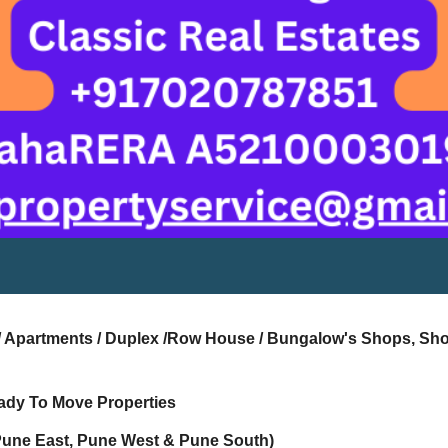
s / Apartments / Duplex /Row House / Bungalow's Shops, Sh
ady To Move Properties
Pune East, Pune West & Pune South)