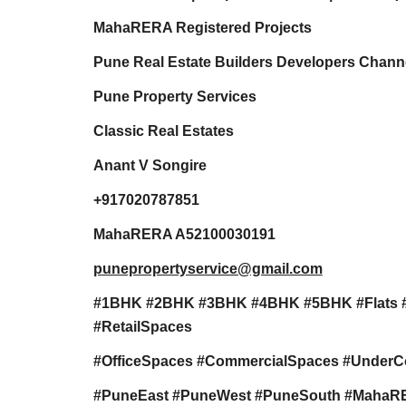
MahaRERA Registered Projects
Pune Real Estate Builders Developers Channe
Pune Property Services
Classic Real Estates
Anant V Songire
+917020787851
MahaRERA A52100030191
punepropertyservice@gmail.com
#1BHK #2BHK #3BHK #4BHK #5BHK #Flats 
#RetailSpaces
#OfficeSpaces #CommercialSpaces #UnderC
#PuneEast #PuneWest #PuneSouth #MahaRERA