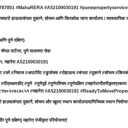
0787851 #MahaRERA #A52100030191 #punepropertyservice
ुप्लेक्स/रो हाऊस/बंगला दुकाने, शोरूम आणि किरकोळ जागा कार्यालय / व्यावसायिक 
 आणि पुणे दक्षिण)
 चॅनल पार्टनर, पुणे मालमत्ता सेवा
८५१, महारेरा A52100030191
#घरे #निवास #अपार्टमेंट #डुप्लेक्स #रोहाऊस #बंगला #दुकाने #शोरूम #किर
#पीएमआरडीए #पुणे #पुणेपूर्व #पुणेपश्चिम #पुणेदक्षिण #महारेरानोंदणीकृतप्रकल्प 
इस्टेट #९१७०२०७८७८५१ #महारेरा #A52100030191 #ReadyToMovePrope
/रो हाउस/बंगला दुकानें, शोरूम और खुदरा स्थान कार्यालय/वाणिज्यिक स्थान निर्माण
िम और पुणे दक्षिण) महारेरा पंजीकृत परियोजनाएं