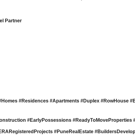
l Partner
#Homes #Residences #Apartments #Duplex #RowHouse #
onstruction #EarlyPossessions #ReadyToMovePropertie
RegisteredProjects #PuneRealEstate #BuildersDevelope