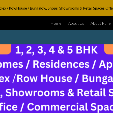
Duplex / RowHouse / Bungalow, Shops, Showrooms & Retail Spaces Offi
ip to main content
Skip to navigat
Home
About Us
About Pune