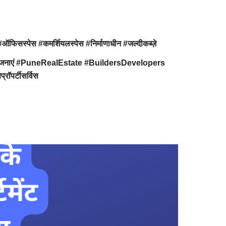
सस्पेस #कमर्शियलस्पेस #निर्माणाधीन #जल्दीकब्ज़े
ृतपरियोजनाएं #PuneRealEstate #BuildersDevelopers
ॉपर्टीसर्विस