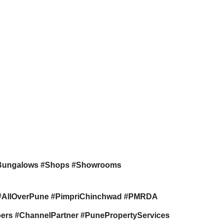
Bungalows #Shops #Showrooms
s #AllOverPune #PimpriChinchwad #PMRDA
rs #ChannelPartner #PunePropertyServices