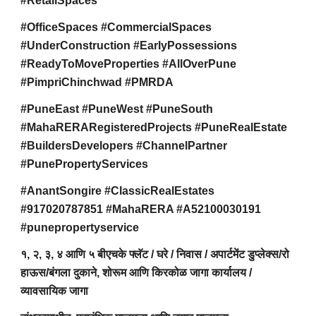
#RetailSpaces
#OfficeSpaces #CommercialSpaces
#UnderConstruction #EarlyPossessions
#ReadyToMoveProperties #AllOverPune
#PimpriChinchwad #PMRDA
#PuneEast #PuneWest #PuneSouth
#MahaRERARegisteredProjects #PuneRealEstate
#BuildersDevelopers #ChannelPartner
#PunePropertyServices
#AnantSongire #ClassicRealEstates
#917020787851 #MahaRERA #A52100030191
#punepropertyservice
१, २, ३, ४ आणि ५ बीएचके फ्लॅट / घरे / निवास / अपार्टमेंट डुप्लेक्स/रो
हाऊस/बंगला दुकाने, शोरूम आणि किरकोळ जागा कार्यालय /
व्यावसायिक जागा