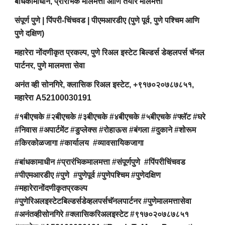
बांधकामाधीन, प्रारंभिक मालमत्ता आणि तयार मालमत्ता
संपूर्ण पुणे | पिंपरी-चिंचवड | पीएमआरडीए (पुणे पूर्व, पुणे पश्चिम आणि
पुणे दक्षिण)
महारेरा नोंदणीकृत प्रकल्प, पुणे रिअल इस्टेट बिल्डर्स डेव्हलपर्स चॅनल
पार्टनर, पुणे मालमत्ता सेवा
अनंत व्ही सोनगिरे, क्लासिक रिअल इस्टेट, +९१७०२०७८७८५१,
महारेरा A52100030191
#१बीएचके #२बीएचके #३बीएचके #४बीएचके #५बीएचके #फ्लॅट #घरे
#निवास #अपार्टमेंट #डुप्लेक्स #रोहाऊस #बंगला #दुकाने #शोरूम
#किरकोळजागा #कार्यालय #व्यावसायिकजागा
#बांधकामाधीन #प्रारंभिकमालमत्ता #संपूर्णपुणे #पिंपरीचिंचवड
#पीएमआरडीए #पुणे #पुणेपूर्व #पुणेपश्चिम #पुणेदक्षिण
#महारेरानोंदणीकृतप्रकल्प
#पुणेरिअलइस्टेटबिल्डर्सडेव्हलपर्सचॅनलपार्टनर #पुणेमालमत्तासेवा
#अनंतव्हीसोनगिरे #क्लासिकरिअलइस्टेट #९१७०२०७८७८५१