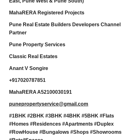
East, Pune West & Pune South)
MahaRERA Registered Projects
Pune Real Estate Builders Developers Channel
Partner
Pune Property Services
Classic Real Estates
Anant V Songire
+917020787851
MahaRERA A52100030191
punepropertyservice@gmail.com
#1BHK #2BHK #3BHK #4BHK #5BHK #Flats
#Homes #Residences #Apartments #Duplex
#RowHouse #Bungalows #Shops #Showrooms