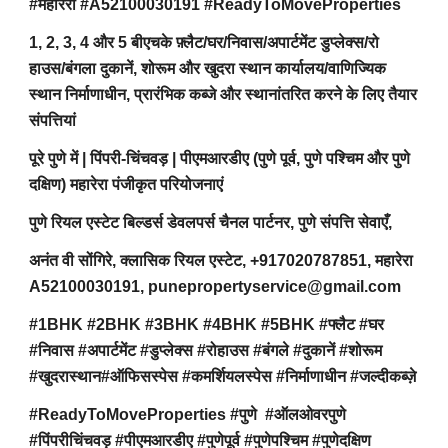
#महारेरा #A52100030191 #ReadyToMoveProperties
1, 2, 3, 4 और 5 बीएचके फ़्लैट/घर/निवास/अपार्टमेंट डुप्लेक्स/रो
हाउस/बंगला दुकानें, शोरूम और खुदरा स्थान कार्यालय/वाणिज्यिक
स्थान निर्माणाधीन, प्रारंभिक कब्जे और स्थानांतरित करने के लिए तैयार
संपत्तियां
पूरे पुणे में | पिंपरी-चिंचवड़ | पीएमआरडीए (पुणे पूर्व, पुणे पश्चिम और पुणे
दक्षिण) महारेरा पंजीकृत परियोजनाएं
पुणे रियल एस्टेट बिल्डर्स डेवलपर्स चैनल पार्टनर, पुणे संपत्ति सेवाएँ,
अनंत वी सोंगिरे, क्लासिक रियल एस्टेट, +917020787851, महारेरा
A52100030191, punepropertyservice@gmail.com
#1BHK #2BHK #3BHK #4BHK #5BHK #फ्लैट #घर
#निवास #अपार्टमेंट #डुप्लेक्स #रोहाउस #बंगले #दुकानें #शोरूम
#खुदरास्थान#ऑफिसस्पेस #कमर्शियलस्पेस #निर्माणाधीन #जल्दीकब्ज़े
#ReadyToMoveProperties #पुणे #ऑलओवरपुणे
#पिंपरीचिंचवड़ #पीएमआरडीए #पुणेपूर्व #पुणेपश्चिम #पुणेदक्षिण