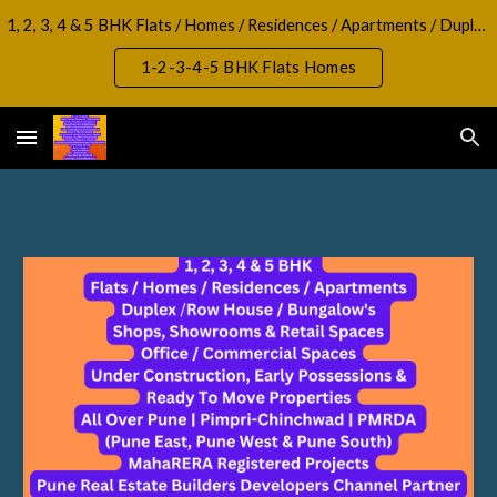
1, 2, 3, 4 & 5 BHK Flats / Homes / Residences / Apartments / Duplex / RowHouse / Bungalow, Shops, Showrooms & Retail Spaces Office / Commercial Spaces
Skip to main content
Skip to navigation
1-2-3-4-5 BHK Flats Homes