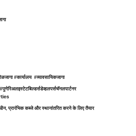
जागा
कोळजागा #कार्यालय #व्यावसायिकजागा
#पुणेरिअलइस्टेटबिल्डर्सडेव्हलपर्सचॅनलपार्टनर
rties
ाधीन, प्रारंभिक कब्जे और स्थानांतरित करने के लिए तैयार