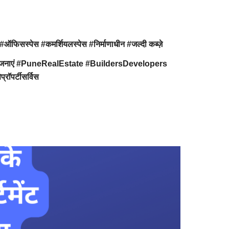
सस्पेस #कमर्शियलस्पेस #निर्माणाधीन #जल्दी कब्ज़े
ृतपरियोजनाएं #PuneRealEstate #BuildersDevelopers
ॉपर्टीसर्विस