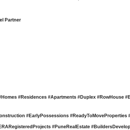
l Partner
#Homes #Residences #Apartments #Duplex #RowHouse #
onstruction #EarlyPossessions #ReadyToMovePropertie
RegisteredProjects #PuneRealEstate #BuildersDevelope