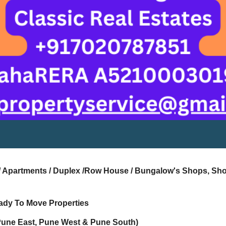
s / Apartments / Duplex /Row House / Bungalow's Shops, Sh
ady To Move Properties
Pune East, Pune West & Pune South)