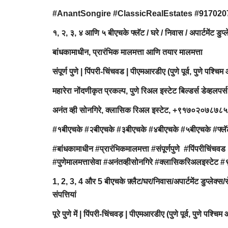
#AnantSongire #ClassicRealEstates #91702
१, २, ३, ४ आणि ५ बीएचके फ्लॅट / घरे / निवास / अपार्टमेंट ड
बांधकामाधीन, प्रारंभिक मालमत्ता आणि तयार मालमत्ता
संपूर्ण पुणे | पिंपरी-चिंचवड | पीएमआरडीए (पुणे पूर्व, पुणे पश्चिम
महारेरा नोंदणीकृत प्रकल्प, पुणे रिअल इस्टेट बिल्डर्स डेव्हलपर्स
अनंत व्ही सोनगिरे, क्लासिक रिअल इस्टेट, +९१७०२०७८७
#१बीएचके #२बीएचके #३बीएचके #४बीएचके #५बीएचके #फ्लॅट 
#बांधकामाधीन #प्रारंभिकमालमत्ता #संपूर्णपुणे #पिंपरीचिंचवड 
#पुणेमालमत्तासेवा #अनंतव्हीसोनगिरे #क्लासिकरिअल
1, 2, 3, 4 और 5 बीएचके फ़्लैट/घर/निवास/अपार्टमेंट डुप्लेक्स
संपत्तियां
पूरे पुणे में | पिंपरी-चिंचवड़ | पीएमआरडीए (पुणे पूर्व, पुणे पश्च