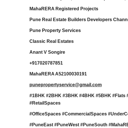
MahaRERA Registered Projects
Pune Real Estate Builders Developers Channe
Pune Property Services
Classic Real Estates
Anant V Songire
+917020787851
MahaRERA A52100030191
punepropertyservice@gmail.com
#1BHK #2BHK #3BHK #4BHK #5BHK #Flats 
#RetailSpaces
#OfficeSpaces #CommercialSpaces #UnderC
#PuneEast #PuneWest #PuneSouth #MahaRERA