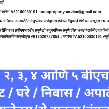
वाएँ,
7851, महारेरा A52100030191, punepropertyservice@gmail.com
ार्टमेंट #डुप्लेक्स #रोहाउस #बंगले #दुकानें #शोरूम #खुदरा स्थान#ऑफि
ंचवड़ #पीएमआरडीए #पुणेपूर्व #पुणेपश्चिम #पुणेदक्षिण #महारेरापंजीक
 #क्लासिकरियलएस्टेट्स #917020787851 #महारेरा #A52100030191 #पुणेप्र