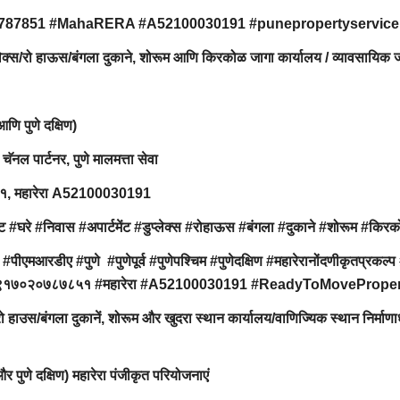
0787851 #MahaRERA #A52100030191 #punepropertyservice
ुप्लेक्स/रो हाऊस/बंगला दुकाने, शोरूम आणि किरकोळ जागा कार्यालय / व्यावसायिक 
 आणि पुणे दक्षिण)
 चॅनल पार्टनर, पुणे मालमत्ता सेवा
८५१, महारेरा A52100030191
#घरे #निवास #अपार्टमेंट #डुप्लेक्स #रोहाऊस #बंगला #दुकाने #शोरूम #किर
#पीएमआरडीए #पुणे #पुणेपूर्व #पुणेपश्चिम #पुणेदक्षिण #महारेरानोंदणीकृतप्रकल्प 
इस्टेट #९१७०२०७८७८५१ #महारेरा #A52100030191 #ReadyToMovePrope
/रो हाउस/बंगला दुकानें, शोरूम और खुदरा स्थान कार्यालय/वाणिज्यिक स्थान निर्माण
िम और पुणे दक्षिण) महारेरा पंजीकृत परियोजनाएं