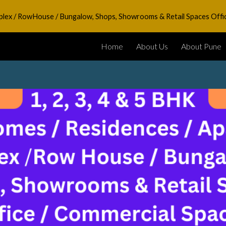
Duplex / RowHouse / Bungalow, Shops, Showrooms & Retail Spaces Offi
ip to main content
Skip to navigat
Home
About Us
About Pune