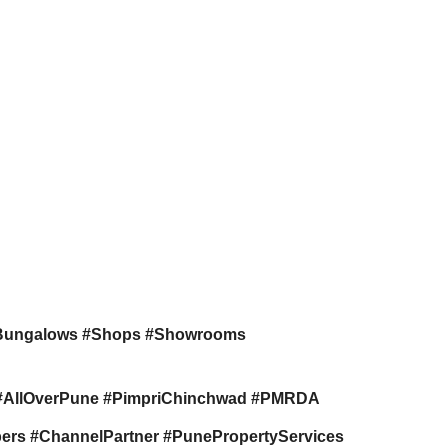
Bungalows #Shops #Showrooms
s #AllOverPune #PimpriChinchwad #PMRDA
rs #ChannelPartner #PunePropertyServices