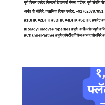
पुणे रियल एस्टेट बिल्डर्स डेवलपर्स चैनल पार्टनर, पुणे संपत्ति से
अनंत वी सोंगिरे, क्लासिक रियल एस्टेट, +91702078
#1BHK #2BHK #3BHK #4BHK #5BHK #फ्लैट #घर #निवास #अप
#ReadyToMoveProperties #पुणे #ऑलओवरपुणे #पिंपरीचि
#ChannelPartner #पुणेप्रॉपर्टीसर्विसेज #अनंतसोनगिरे