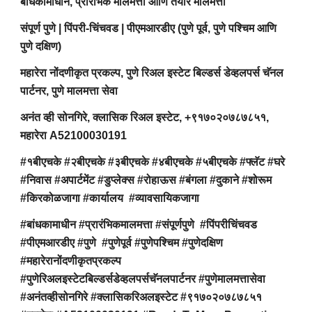
बांधकामाधीन, प्रारंभिक मालमत्ता आणि तयार मालमत्ता
संपूर्ण पुणे | पिंपरी-चिंचवड | पीएमआरडीए (पुणे पूर्व, पुणे पश्चिम आणि
पुणे दक्षिण)
महारेरा नोंदणीकृत प्रकल्प, पुणे रिअल इस्टेट बिल्डर्स डेव्हलपर्स चॅनल
पार्टनर, पुणे मालमत्ता सेवा
अनंत व्ही सोनगिरे, क्लासिक रिअल इस्टेट, +९१७०२०७८७८५१,
महारेरा A52100030191
#१बीएचके #२बीएचके #३बीएचके #४बीएचके #५बीएचके #फ्लॅट #घरे
#निवास #अपार्टमेंट #डुप्लेक्स #रोहाऊस #बंगला #दुकाने #शोरूम
#किरकोळजागा #कार्यालय #व्यावसायिकजागा
#बांधकामाधीन #प्रारंभिकमालमत्ता #संपूर्णपुणे #पिंपरीचिंचवड
#पीएमआरडीए #पुणे #पुणेपूर्व #पुणेपश्चिम #पुणेदक्षिण
#महारेरानोंदणीकृतप्रकल्प
#पुणेरिअलइस्टेटबिल्डर्सडेव्हलपर्सचॅनलपार्टनर #पुणेमालमत्तासेवा
#अनंतव्हीसोनगिरे #क्लासिकरिअलइस्टेट #९१७०२०७८७८५१