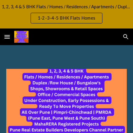
1, 2, 3, 4 & 5 BHK Flats / Homes / Residences / Apartments / Duplex / RowHouse / Bungalow, Shops, Showrooms & Retail Spaces Office / Commercial Spaces
Skip to main content
Skip to navigation
1-2-3-4-5 BHK Flats Homes