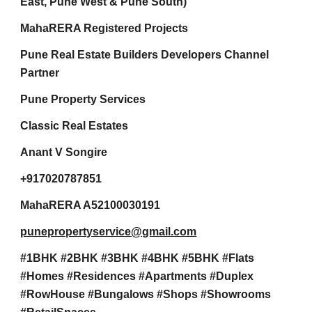
East, Pune West & Pune South)
MahaRERA Registered Projects
Pune Real Estate Builders Developers Channel
Partner
Pune Property Services
Classic Real Estates
Anant V Songire
+917020787851
MahaRERA A52100030191
punepropertyservice@gmail.com
#1BHK #2BHK #3BHK #4BHK #5BHK #Flats
#Homes #Residences #Apartments #Duplex
#RowHouse #Bungalows #Shops #Showrooms