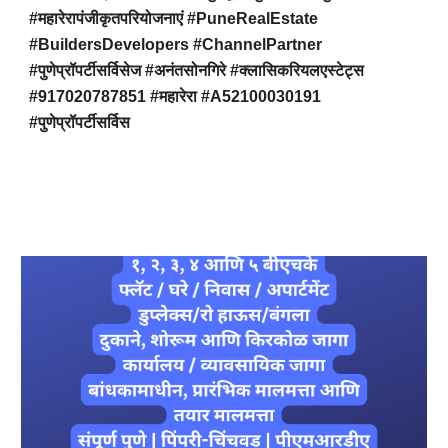
#महारेरापंजीकृतपरियोजनाएं #PuneRealEstate
#BuildersDevelopers #ChannelPartner
#पुणेप्रॉपर्टीसर्विसेज #अनंतसोनगिरे #क्लासिकरियलएस्टेट्स
#917020787851 #महारेरा #A52100030191
#पुणेप्रॉपर्टीसर्विस