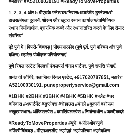
#महारेरा #A52100030191 #ReadyToMoveProperties
1, 2, 3, 4 और 5 बीएचके फ़्लैट/घर/निवास/अपार्टमेंट डुप्लेक्स/रो
हाउस/बंगला दुकानें, शोरूम और खुदरा स्थान कार्यालय/वाणिज्यिक
स्थान निर्माणाधीन, प्रारंभिक कब्जे और स्थानांतरित करने के लिए तैयार
संपत्तियां
पूरे पुणे में | पिंपरी-चिंचवड़ | पीएमआरडीए (पुणे पूर्व, पुणे पश्चिम और पुणे
दक्षिण) महारेरा पंजीकृत परियोजनाएं
पुणे रियल एस्टेट बिल्डर्स डेवलपर्स चैनल पार्टनर, पुणे संपत्ति सेवाएँ,
अनंत वी सोंगिरे, क्लासिक रियल एस्टेट, +917020787851, महारेरा
A52100030191, punepropertyservice@gmail.com
#1BHK #2BHK #3BHK #4BHK #5BHK #फ्लैट #घर
#निवास #अपार्टमेंट #डुप्लेक्स #रोहाउस #बंगले #दुकानें #शोरूम
#खुदरास्थान#ऑफिसस्पेस #कमर्शियलस्पेस #निर्माणाधीन #जल्दीकब्ज़े
#ReadyToMoveProperties #पुणे #ऑलओवरपुणे
#पिंपरीचिंचवड़ #पीएमआरडीए #पुणेपूर्व #पुणेपश्चिम #पुणेदक्षिण