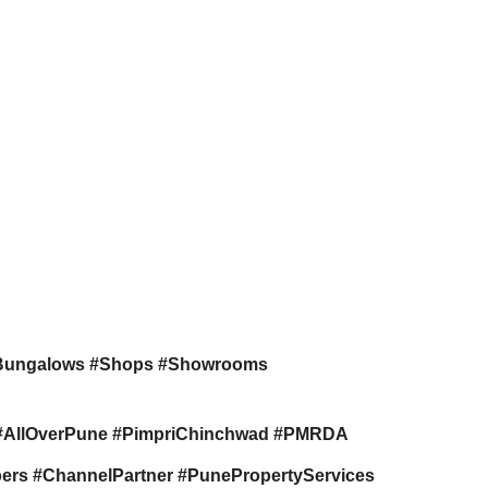
Bungalows #Shops #Showrooms
s #AllOverPune #PimpriChinchwad #PMRDA
rs #ChannelPartner #PunePropertyServices