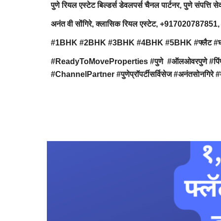
पुणे रियल एस्टेट बिल्डर्स डेवलपर्स चैनल पार्टनर, पुणे संपत्ति से
अनंत वी सोंगिरे, क्लासिक रियल एस्टेट, +91702078
#1BHK #2BHK #3BHK #4BHK #5BHK #फ्लैट #घर #निवास #अप
#ReadyToMoveProperties #पुणे #ऑलओवरपुणे #पिंपरीचि
#ChannelPartner #पुणेप्रॉपर्टीसर्विसेज #अनंतसोनगिरे