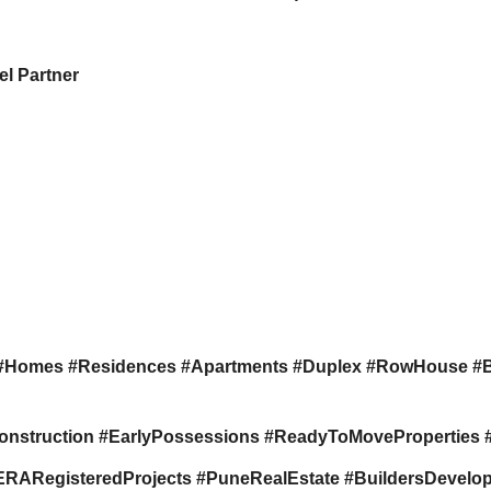
l Partner
#Homes #Residences #Apartments #Duplex #RowHouse #
onstruction #EarlyPossessions #ReadyToMovePropertie
RegisteredProjects #PuneRealEstate #BuildersDevelope