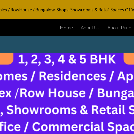
Duplex / RowHouse / Bungalow, Shops, Showrooms & Retail Spaces Offi
ip to main content
Skip to navigat
Home
About Us
About Pune