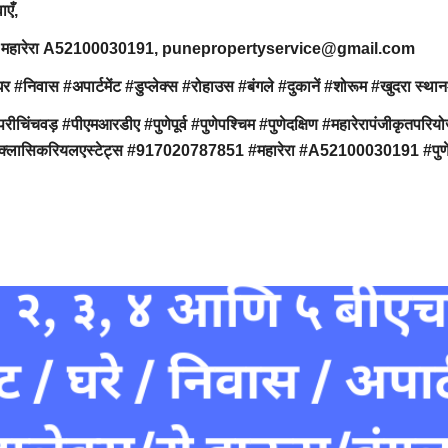
वाएँ,
7851, महारेरा A52100030191, punepropertyservice@gmail.com
ार्टमेंट #डुप्लेक्स #रोहाउस #बंगले #दुकानें #शोरूम #खुदरा स्थान#ऑफि
ंचवड़ #पीएमआरडीए #पुणेपूर्व #पुणेपश्चिम #पुणेदक्षिण #महारेरापंजीक
 #क्लासिकरियलएस्टेट्स #917020787851 #महारेरा #A52100030191 #पुणेप्र