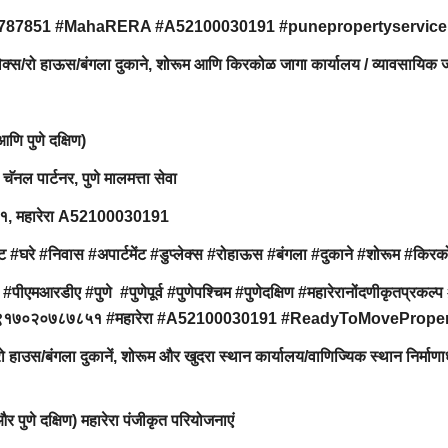
0787851 #MahaRERA #A52100030191 #punepropertyservice
ुप्लेक्स/रो हाऊस/बंगला दुकाने, शोरूम आणि किरकोळ जागा कार्यालय / व्यावसायिक 
 आणि पुणे दक्षिण)
 चॅनल पार्टनर, पुणे मालमत्ता सेवा
८५१, महारेरा A52100030191
#घरे #निवास #अपार्टमेंट #डुप्लेक्स #रोहाऊस #बंगला #दुकाने #शोरूम #किर
#पीएमआरडीए #पुणे #पुणेपूर्व #पुणेपश्चिम #पुणेदक्षिण #महारेरानोंदणीकृतप्रकल्प 
इस्टेट #९१७०२०७८७८५१ #महारेरा #A52100030191 #ReadyToMovePrope
/रो हाउस/बंगला दुकानें, शोरूम और खुदरा स्थान कार्यालय/वाणिज्यिक स्थान निर्माण
िम और पुणे दक्षिण) महारेरा पंजीकृत परियोजनाएं