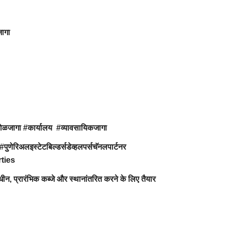
जागा
कोळजागा #कार्यालय #व्यावसायिकजागा
#पुणेरिअलइस्टेटबिल्डर्सडेव्हलपर्सचॅनलपार्टनर
rties
ाधीन, प्रारंभिक कब्जे और स्थानांतरित करने के लिए तैयार