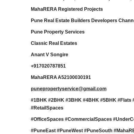
MahaRERA Registered Projects
Pune Real Estate Builders Developers Channe
Pune Property Services
Classic Real Estates
Anant V Songire
+917020787851
MahaRERA A52100030191
punepropertyservice@gmail.com
#1BHK #2BHK #3BHK #4BHK #5BHK #Flats 
#RetailSpaces
#OfficeSpaces #CommercialSpaces #UnderC
#PuneEast #PuneWest #PuneSouth #MahaRERA