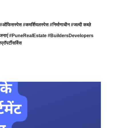
सस्पेस #कमर्शियलस्पेस #निर्माणाधीन #जल्दी कब्ज़े
ृतपरियोजनाएं #PuneRealEstate #BuildersDevelopers
ॉपर्टीसर्विस