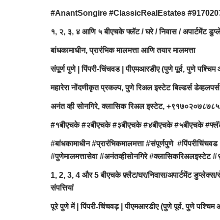
#AnantSongire #ClassicRealEstates #91702
१, २, ३, ४ आणि ५ बीएचके फ्लॅट / घरे / निवास / अपार्टमेंट ड
बांधकामाधीन, प्रारंभिक मालमत्ता आणि तयार मालमत्ता
संपूर्ण पुणे | पिंपरी-चिंचवड | पीएमआरडीए (पुणे पूर्व, पुणे पश्चिम
महारेरा नोंदणीकृत प्रकल्प, पुणे रिअल इस्टेट बिल्डर्स डेव्हलपर्स
अनंत व्ही सोनगिरे, क्लासिक रिअल इस्टेट, +९१७०२०७८७
#१बीएचके #२बीएचके #३बीएचके #४बीएचके #५बीएचके #फ्लॅट 
#बांधकामाधीन #प्रारंभिकमालमत्ता #संपूर्णपुणे #पिंपरीचिंचवड 
#पुणेमालमत्तासेवा #अनंतव्हीसोनगिरे #क्लासिकरिअल
1, 2, 3, 4 और 5 बीएचके फ़्लैट/घर/निवास/अपार्टमेंट डुप्लेक्स
संपत्तियां
पूरे पुणे में | पिंपरी-चिंचवड़ | पीएमआरडीए (पुणे पूर्व, पुणे पश्च