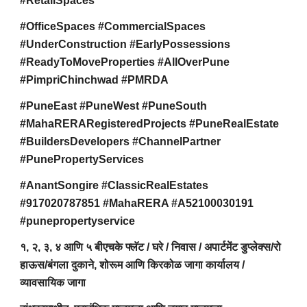
#RetailSpaces
#OfficeSpaces #CommercialSpaces
#UnderConstruction #EarlyPossessions
#ReadyToMoveProperties #AllOverPune
#PimpriChinchwad #PMRDA
#PuneEast #PuneWest #PuneSouth
#MahaRERARegisteredProjects #PuneRealEstate
#BuildersDevelopers #ChannelPartner
#PunePropertyServices
#AnantSongire #ClassicRealEstates
#917020787851 #MahaRERA #A52100030191
#punepropertyservice
१, २, ३, ४ आणि ५ बीएचके फ्लॅट / घरे / निवास / अपार्टमेंट डुप्लेक्स/रो
हाऊस/बंगला दुकाने, शोरूम आणि किरकोळ जागा कार्यालय /
व्यावसायिक जागा