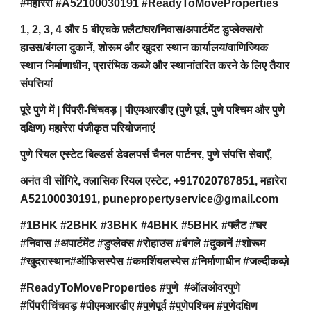
#महारेरा #A52100030191 #ReadyToMoveProperties
1, 2, 3, 4 और 5 बीएचके फ़्लैट/घर/निवास/अपार्टमेंट डुप्लेक्स/रो
हाउस/बंगला दुकानें, शोरूम और खुदरा स्थान कार्यालय/वाणिज्यिक
स्थान निर्माणाधीन, प्रारंभिक कब्जे और स्थानांतरित करने के लिए तैयार
संपत्तियां
पूरे पुणे में | पिंपरी-चिंचवड़ | पीएमआरडीए (पुणे पूर्व, पुणे पश्चिम और पुणे
दक्षिण) महारेरा पंजीकृत परियोजनाएं
पुणे रियल एस्टेट बिल्डर्स डेवलपर्स चैनल पार्टनर, पुणे संपत्ति सेवाएँ,
अनंत वी सोंगिरे, क्लासिक रियल एस्टेट, +917020787851, महारेरा
A52100030191, punepropertyservice@gmail.com
#1BHK #2BHK #3BHK #4BHK #5BHK #फ्लैट #घर
#निवास #अपार्टमेंट #डुप्लेक्स #रोहाउस #बंगले #दुकानें #शोरूम
#खुदरास्थान#ऑफिसस्पेस #कमर्शियलस्पेस #निर्माणाधीन #जल्दीकब्ज़े
#ReadyToMoveProperties #पुणे #ऑलओवरपुणे
#पिंपरीचिंचवड़ #पीएमआरडीए #पुणेपूर्व #पुणेपश्चिम #पुणेदक्षिण