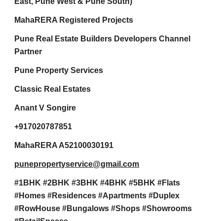
East, Pune West & Pune South)
MahaRERA Registered Projects
Pune Real Estate Builders Developers Channel
Partner
Pune Property Services
Classic Real Estates
Anant V Songire
+917020787851
MahaRERA A52100030191
punepropertyservice@gmail.com
#1BHK #2BHK #3BHK #4BHK #5BHK #Flats
#Homes #Residences #Apartments #Duplex
#RowHouse #Bungalows #Shops #Showrooms