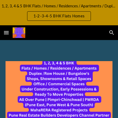
1, 2, 3, 4 & 5 BHK Flats / Homes / Residences / Apartments / Duplex / RowHouse / Bungalow, Shops, Showrooms & Retail Spaces Office / Commercial Spaces
Skip to main content
Skip to navigation
1-2-3-4-5 BHK Flats Homes