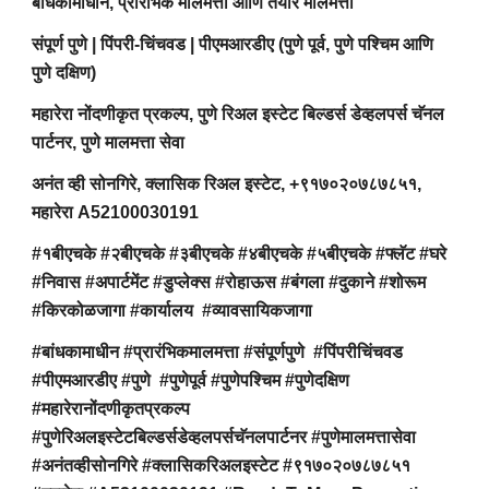
बांधकामाधीन, प्रारंभिक मालमत्ता आणि तयार मालमत्ता
संपूर्ण पुणे | पिंपरी-चिंचवड | पीएमआरडीए (पुणे पूर्व, पुणे पश्चिम आणि
पुणे दक्षिण)
महारेरा नोंदणीकृत प्रकल्प, पुणे रिअल इस्टेट बिल्डर्स डेव्हलपर्स चॅनल
पार्टनर, पुणे मालमत्ता सेवा
अनंत व्ही सोनगिरे, क्लासिक रिअल इस्टेट, +९१७०२०७८७८५१,
महारेरा A52100030191
#१बीएचके #२बीएचके #३बीएचके #४बीएचके #५बीएचके #फ्लॅट #घरे
#निवास #अपार्टमेंट #डुप्लेक्स #रोहाऊस #बंगला #दुकाने #शोरूम
#किरकोळजागा #कार्यालय #व्यावसायिकजागा
#बांधकामाधीन #प्रारंभिकमालमत्ता #संपूर्णपुणे #पिंपरीचिंचवड
#पीएमआरडीए #पुणे #पुणेपूर्व #पुणेपश्चिम #पुणेदक्षिण
#महारेरानोंदणीकृतप्रकल्प
#पुणेरिअलइस्टेटबिल्डर्सडेव्हलपर्सचॅनलपार्टनर #पुणेमालमत्तासेवा
#अनंतव्हीसोनगिरे #क्लासिकरिअलइस्टेट #९१७०२०७८७८५१