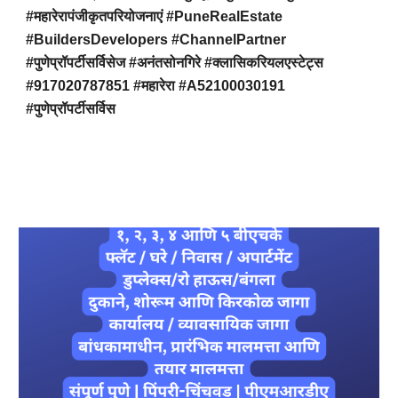
#महारेरापंजीकृतपरियोजनाएं #PuneRealEstate
#BuildersDevelopers #ChannelPartner
#पुणेप्रॉपर्टीसर्विसेज #अनंतसोनगिरे #क्लासिकरियलएस्टेट्स
#917020787851 #महारेरा #A52100030191
#पुणेप्रॉपर्टीसर्विस