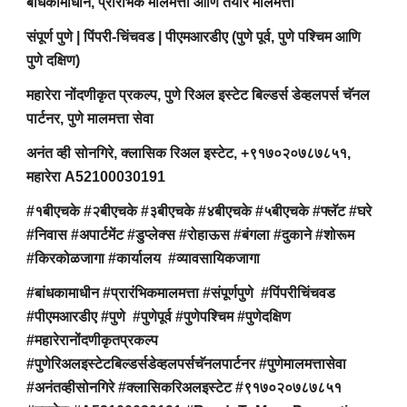
बांधकामाधीन, प्रारंभिक मालमत्ता आणि तयार मालमत्ता
संपूर्ण पुणे | पिंपरी-चिंचवड | पीएमआरडीए (पुणे पूर्व, पुणे पश्चिम आणि
पुणे दक्षिण)
महारेरा नोंदणीकृत प्रकल्प, पुणे रिअल इस्टेट बिल्डर्स डेव्हलपर्स चॅनल
पार्टनर, पुणे मालमत्ता सेवा
अनंत व्ही सोनगिरे, क्लासिक रिअल इस्टेट, +९१७०२०७८७८५१,
महारेरा A52100030191
#१बीएचके #२बीएचके #३बीएचके #४बीएचके #५बीएचके #फ्लॅट #घरे
#निवास #अपार्टमेंट #डुप्लेक्स #रोहाऊस #बंगला #दुकाने #शोरूम
#किरकोळजागा #कार्यालय #व्यावसायिकजागा
#बांधकामाधीन #प्रारंभिकमालमत्ता #संपूर्णपुणे #पिंपरीचिंचवड
#पीएमआरडीए #पुणे #पुणेपूर्व #पुणेपश्चिम #पुणेदक्षिण
#महारेरानोंदणीकृतप्रकल्प
#पुणेरिअलइस्टेटबिल्डर्सडेव्हलपर्सचॅनलपार्टनर #पुणेमालमत्तासेवा
#अनंतव्हीसोनगिरे #क्लासिकरिअलइस्टेट #९१७०२०७८७८५१