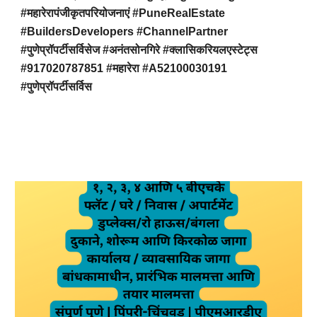
#महारेरापंजीकृतपरियोजनाएं #PuneRealEstate
#BuildersDevelopers #ChannelPartner
#पुणेप्रॉपर्टीसर्विसेज #अनंतसोनगिरे #क्लासिकरियलएस्टेट्स
#917020787851 #महारेरा #A52100030191
#पुणेप्रॉपर्टीसर्विस