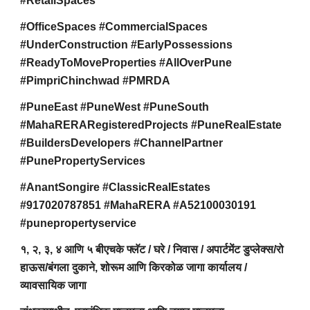
#RetailSpaces
#OfficeSpaces #CommercialSpaces
#UnderConstruction #EarlyPossessions
#ReadyToMoveProperties #AllOverPune
#PimpriChinchwad #PMRDA
#PuneEast #PuneWest #PuneSouth
#MahaRERARegisteredProjects #PuneRealEstate
#BuildersDevelopers #ChannelPartner
#PunePropertyServices
#AnantSongire #ClassicRealEstates
#917020787851 #MahaRERA #A52100030191
#punepropertyservice
१, २, ३, ४ आणि ५ बीएचके फ्लॅट / घरे / निवास / अपार्टमेंट डुप्लेक्स/रो
हाऊस/बंगला दुकाने, शोरूम आणि किरकोळ जागा कार्यालय /
व्यावसायिक जागा