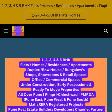
1, 2, 3, 4 & 5 BHK Flats / Homes / Residences / Apartments / Duplex / RowHouse / Bungalow, Shops, Showrooms & Retail Spaces Office / Commercial Spaces
Skip to main content
Skip to navigation
1-2-3-4-5 BHK Flats Homes