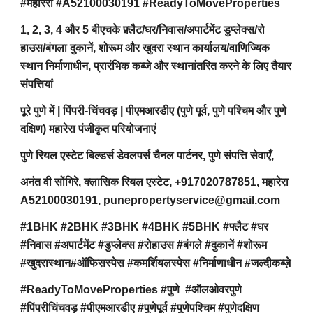
#महारेरा #A52100030191 #ReadyToMoveProperties
1, 2, 3, 4 और 5 बीएचके फ़्लैट/घर/निवास/अपार्टमेंट डुप्लेक्स/रो
हाउस/बंगला दुकानें, शोरूम और खुदरा स्थान कार्यालय/वाणिज्यिक
स्थान निर्माणाधीन, प्रारंभिक कब्जे और स्थानांतरित करने के लिए तैयार
संपत्तियां
पूरे पुणे में | पिंपरी-चिंचवड़ | पीएमआरडीए (पुणे पूर्व, पुणे पश्चिम और पुणे
दक्षिण) महारेरा पंजीकृत परियोजनाएं
पुणे रियल एस्टेट बिल्डर्स डेवलपर्स चैनल पार्टनर, पुणे संपत्ति सेवाएँ,
अनंत वी सोंगिरे, क्लासिक रियल एस्टेट, +917020787851, महारेरा
A52100030191, punepropertyservice@gmail.com
#1BHK #2BHK #3BHK #4BHK #5BHK #फ्लैट #घर
#निवास #अपार्टमेंट #डुप्लेक्स #रोहाउस #बंगले #दुकानें #शोरूम
#खुदरास्थान#ऑफिसस्पेस #कमर्शियलस्पेस #निर्माणाधीन #जल्दीकब्ज़े
#ReadyToMoveProperties #पुणे #ऑलओवरपुणे
#पिंपरीचिंचवड़ #पीएमआरडीए #पुणेपूर्व #पुणेपश्चिम #पुणेदक्षिण