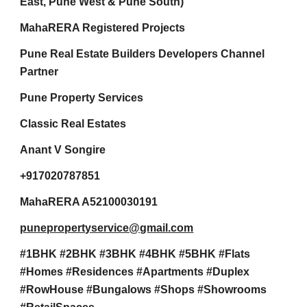
East, Pune West & Pune South)
MahaRERA Registered Projects
Pune Real Estate Builders Developers Channel
Partner
Pune Property Services
Classic Real Estates
Anant V Songire
+917020787851
MahaRERA A52100030191
punepropertyservice@gmail.com
#1BHK #2BHK #3BHK #4BHK #5BHK #Flats
#Homes #Residences #Apartments #Duplex
#RowHouse #Bungalows #Shops #Showrooms