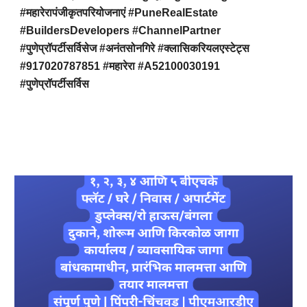
#महारेरापंजीकृतपरियोजनाएं #PuneRealEstate
#BuildersDevelopers #ChannelPartner
#पुणेप्रॉपर्टीसर्विसेज #अनंतसोनगिरे #क्लासिकरियलएस्टेट्स
#917020787851 #महारेरा #A52100030191
#पुणेप्रॉपर्टीसर्विस