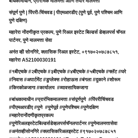
बांधकामाधीन, प्रारंभिक मालमत्ता आणि तयार मालमत्ता
संपूर्ण पुणे | पिंपरी-चिंचवड | पीएमआरडीए (पुणे पूर्व, पुणे पश्चिम आणि
पुणे दक्षिण)
महारेरा नोंदणीकृत प्रकल्प, पुणे रिअल इस्टेट बिल्डर्स डेव्हलपर्स चॅनल
पार्टनर, पुणे मालमत्ता सेवा
अनंत व्ही सोनगिरे, क्लासिक रिअल इस्टेट, +९१७०२०७८७८५१,
महारेरा A52100030191
#१बीएचके #२बीएचके #३बीएचके #४बीएचके #५बीएचके #फ्लॅट #घरे
#निवास #अपार्टमेंट #डुप्लेक्स #रोहाऊस #बंगला #दुकाने #शोरूम
#किरकोळजागा #कार्यालय #व्यावसायिकजागा
#बांधकामाधीन #प्रारंभिकमालमत्ता #संपूर्णपुणे #पिंपरीचिंचवड
#पीएमआरडीए #पुणे #पुणेपूर्व #पुणेपश्चिम #पुणेदक्षिण
#महारेरानोंदणीकृतप्रकल्प
#पुणेरिअलइस्टेटबिल्डर्सडेव्हलपर्सचॅनलपार्टनर #पुणेमालमत्तासेवा
#अनंतव्हीसोनगिरे #क्लासिकरिअलइस्टेट #९१७०२०७८७८५१