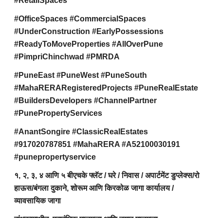
#RetailSpaces
#OfficeSpaces #CommercialSpaces
#UnderConstruction #EarlyPossessions
#ReadyToMoveProperties #AllOverPune
#PimpriChinchwad #PMRDA
#PuneEast #PuneWest #PuneSouth
#MahaRERARegisteredProjects #PuneRealEstate
#BuildersDevelopers #ChannelPartner
#PunePropertyServices
#AnantSongire #ClassicRealEstates
#917020787851 #MahaRERA #A52100030191
#punepropertyservice
१, २, ३, ४ आणि ५ बीएचके फ्लॅट / घरे / निवास / अपार्टमेंट डुप्लेक्स/रो
हाऊस/बंगला दुकाने, शोरूम आणि किरकोळ जागा कार्यालय /
व्यावसायिक जागा