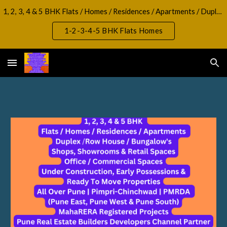
1, 2, 3, 4 & 5 BHK Flats / Homes / Residences / Apartments / Duplex / RowHouse / Bungalow, Shops, Showrooms & Retail Spaces Office / Commercial Spaces
Skip to main content
Skip to navigation
1-2-3-4-5 BHK Flats Homes