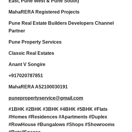
East, Pune West & Pune South)
MahaRERA Registered Projects
Pune Real Estate Builders Developers Channel
Partner
Pune Property Services
Classic Real Estates
Anant V Songire
+917020787851
MahaRERA A52100030191
punepropertyservice@gmail.com
#1BHK #2BHK #3BHK #4BHK #5BHK #Flats
#Homes #Residences #Apartments #Duplex
#RowHouse #Bungalows #Shops #Showrooms