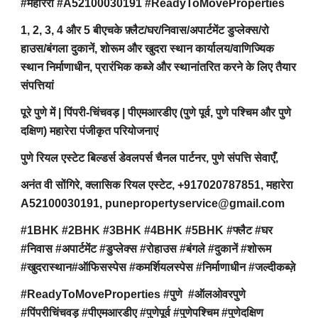
#महारेरा #A52100030191 #ReadyToMoveProperties
1, 2, 3, 4 और 5 बीएचके फ़्लैट/घर/निवास/अपार्टमेंट डुप्लेक्स/रो
हाउस/बंगला दुकानें, शोरूम और खुदरा स्थान कार्यालय/वाणिज्यिक
स्थान निर्माणाधीन, प्रारंभिक कब्जे और स्थानांतरित करने के लिए तैयार
संपत्तियां
पूरे पुणे में | पिंपरी-चिंचवड़ | पीएमआरडीए (पुणे पूर्व, पुणे पश्चिम और पुणे
दक्षिण) महारेरा पंजीकृत परियोजनाएं
पुणे रियल एस्टेट बिल्डर्स डेवलपर्स चैनल पार्टनर, पुणे संपत्ति सेवाएँ,
अनंत वी सोंगिरे, क्लासिक रियल एस्टेट, +917020787851, महारेरा
A52100030191, punepropertyservice@gmail.com
#1BHK #2BHK #3BHK #4BHK #5BHK #फ्लैट #घर
#निवास #अपार्टमेंट #डुप्लेक्स #रोहाउस #बंगले #दुकानें #शोरूम
#खुदरास्थान#ऑफिसस्पेस #कमर्शियलस्पेस #निर्माणाधीन #जल्दीकब्ज़े
#ReadyToMoveProperties #पुणे #ऑलओवरपुणे
#पिंपरीचिंचवड़ #पीएमआरडीए #पुणेपूर्व #पुणेपश्चिम #पुणेदक्षिण