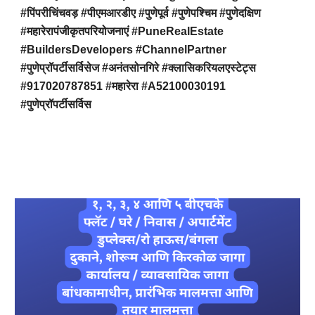
#पिंपरीचिंचवड़ #पीएमआरडीए #पुणेपूर्व #पुणेपश्चिम #पुणेदक्षिण
#महारेरापंजीकृतपरियोजनाएं #PuneRealEstate
#BuildersDevelopers #ChannelPartner
#पुणेप्रॉपर्टीसर्विसेज #अनंतसोनगिरे #क्लासिकरियलएस्टेट्स
#917020787851 #महारेरा #A52100030191
#पुणेप्रॉपर्टीसर्विस