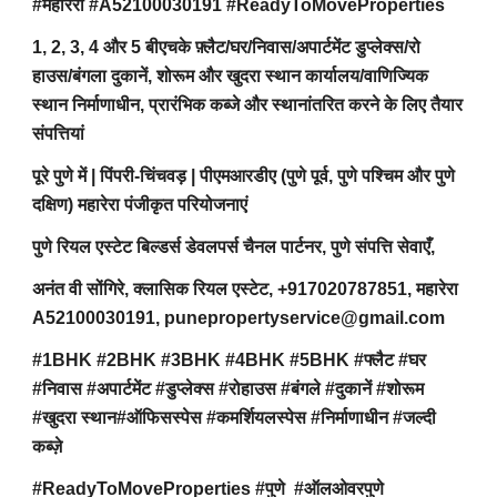
#महारेरा #A52100030191 #ReadyToMoveProperties
1, 2, 3, 4 और 5 बीएचके फ़्लैट/घर/निवास/अपार्टमेंट डुप्लेक्स/रो
हाउस/बंगला दुकानें, शोरूम और खुदरा स्थान कार्यालय/वाणिज्यिक
स्थान निर्माणाधीन, प्रारंभिक कब्जे और स्थानांतरित करने के लिए तैयार
संपत्तियां
पूरे पुणे में | पिंपरी-चिंचवड़ | पीएमआरडीए (पुणे पूर्व, पुणे पश्चिम और पुणे
दक्षिण) महारेरा पंजीकृत परियोजनाएं
पुणे रियल एस्टेट बिल्डर्स डेवलपर्स चैनल पार्टनर, पुणे संपत्ति सेवाएँ,
अनंत वी सोंगिरे, क्लासिक रियल एस्टेट, +917020787851, महारेरा
A52100030191, punepropertyservice@gmail.com
#1BHK #2BHK #3BHK #4BHK #5BHK #फ्लैट #घर
#निवास #अपार्टमेंट #डुप्लेक्स #रोहाउस #बंगले #दुकानें #शोरूम
#खुदरा स्थान#ऑफिसस्पेस #कमर्शियलस्पेस #निर्माणाधीन #जल्दी
कब्ज़े
#ReadyToMoveProperties #पुणे #ऑलओवरपुणे