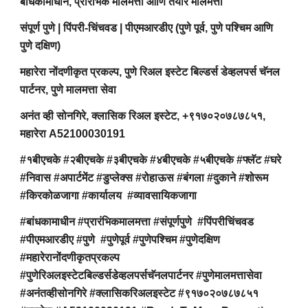
बांधकामाधीन, प्रारंभिक मालमत्ता आणि तयार मालमत्ता
संपूर्ण पुणे | पिंपरी-चिंचवड | पीएमआरडीए (पुणे पूर्व, पुणे पश्चिम आणि
पुणे दक्षिण)
महारेरा नोंदणीकृत प्रकल्प, पुणे रिअल इस्टेट बिल्डर्स डेव्हलपर्स चॅनल
पार्टनर, पुणे मालमत्ता सेवा
अनंत व्ही सोनगिरे, क्लासिक रिअल इस्टेट, +९१७०२०७८७८५१,
महारेरा A52100030191
#१बीएचके #२बीएचके #३बीएचके #४बीएचके #५बीएचके #फ्लॅट #घरे
#निवास #अपार्टमेंट #डुप्लेक्स #रोहाऊस #बंगला #दुकाने #शोरूम
#किरकोळजागा #कार्यालय #व्यावसायिकजागा
#बांधकामाधीन #प्रारंभिकमालमत्ता #संपूर्णपुणे #पिंपरीचिंचवड
#पीएमआरडीए #पुणे #पुणेपूर्व #पुणेपश्चिम #पुणेदक्षिण
#महारेरानोंदणीकृतप्रकल्प
#पुणेरिअलइस्टेटबिल्डर्सडेव्हलपर्सचॅनलपार्टनर #पुणेमालमत्तासेवा
#अनंतव्हीसोनगिरे #क्लासिकरिअलइस्टेट #९१७०२०७८७८५१