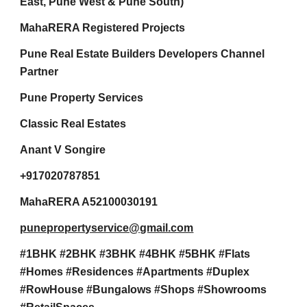
East, Pune West & Pune South)
MahaRERA Registered Projects
Pune Real Estate Builders Developers Channel
Partner
Pune Property Services
Classic Real Estates
Anant V Songire
+917020787851
MahaRERA A52100030191
punepropertyservice@gmail.com
#1BHK #2BHK #3BHK #4BHK #5BHK #Flats
#Homes #Residences #Apartments #Duplex
#RowHouse #Bungalows #Shops #Showrooms