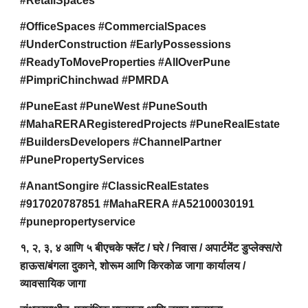
#RetailSpaces
#OfficeSpaces #CommercialSpaces
#UnderConstruction #EarlyPossessions
#ReadyToMoveProperties #AllOverPune
#PimpriChinchwad #PMRDA
#PuneEast #PuneWest #PuneSouth
#MahaRERARegisteredProjects #PuneRealEstate
#BuildersDevelopers #ChannelPartner
#PunePropertyServices
#AnantSongire #ClassicRealEstates
#917020787851 #MahaRERA #A52100030191
#punepropertyservice
१, २, ३, ४ आणि ५ बीएचके फ्लॅट / घरे / निवास / अपार्टमेंट डुप्लेक्स/रो
हाऊस/बंगला दुकाने, शोरूम आणि किरकोळ जागा कार्यालय /
व्यावसायिक जागा