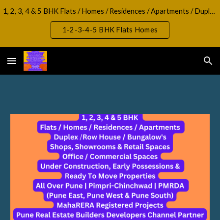
1, 2, 3, 4 & 5 BHK Flats / Homes / Residences / Apartments / Duplex / RowHouse / Bungalow, Shops, Showrooms & Retail Spaces Office / Commercial Spaces
Skip to main content
Skip to navigation
1-2-3-4-5 BHK Flats Homes