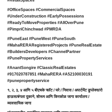
#RetailSpaces
#OfficeSpaces #CommercialSpaces
#UnderConstruction #EarlyPossessions
#ReadyToMoveProperties #AllOverPune
#PimpriChinchwad #PMRDA
#PuneEast #PuneWest #PuneSouth
#MahaRERARegisteredProjects #PuneRealEstate
#BuildersDevelopers #ChannelPartner
#PunePropertyServices
#AnantSongire #ClassicRealEstates
#917020787851 #MahaRERA #A52100030191
#punepropertyservice
१, २, ३, ४ आणि ५ बीएचके फ्लॅट / घरे / निवास / अपार्टमेंट डुप्लेक्स/रो
हाऊस/बंगला दुकाने, शोरूम आणि किरकोळ जागा कार्यालय /
व्यावसायिक जागा