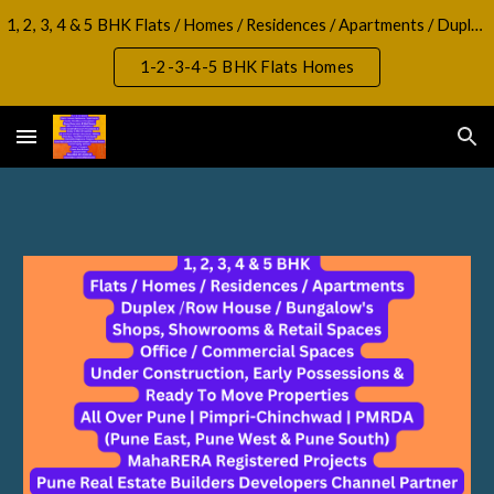
1, 2, 3, 4 & 5 BHK Flats / Homes / Residences / Apartments / Duplex / RowHouse / Bungalow, Shops, Showrooms & Retail Spaces Office / Commercial Spaces
Skip to main content
Skip to navigation
1-2-3-4-5 BHK Flats Homes