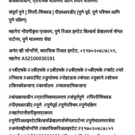
बांधकामाधीन, प्रारंभिक मालमत्ता आणि तयार मालमत्ता
संपूर्ण पुणे | पिंपरी-चिंचवड | पीएमआरडीए (पुणे पूर्व, पुणे पश्चिम आणि
पुणे दक्षिण)
महारेरा नोंदणीकृत प्रकल्प, पुणे रिअल इस्टेट बिल्डर्स डेव्हलपर्स चॅनल
पार्टनर, पुणे मालमत्ता सेवा
अनंत व्ही सोनगिरे, क्लासिक रिअल इस्टेट, +९१७०२०७८७८५१,
महारेरा A52100030191
#१बीएचके #२बीएचके #३बीएचके #४बीएचके #५बीएचके #फ्लॅट #घरे
#निवास #अपार्टमेंट #डुप्लेक्स #रोहाऊस #बंगला #दुकाने #शोरूम
#किरकोळजागा #कार्यालय #व्यावसायिकजागा
#बांधकामाधीन #प्रारंभिकमालमत्ता #संपूर्णपुणे #पिंपरीचिंचवड
#पीएमआरडीए #पुणे #पुणेपूर्व #पुणेपश्चिम #पुणेदक्षिण
#महारेरानोंदणीकृतप्रकल्प
#पुणेरिअलइस्टेटबिल्डर्सडेव्हलपर्सचॅनलपार्टनर #पुणेमालमत्तासेवा
#अनंतव्हीसोनगिरे #क्लासिकरिअलइस्टेट #९१७०२०७८७८५१