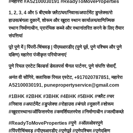
#महारेरा #A52100030191 #ReadyToMoveProperties
1, 2, 3, 4 और 5 बीएचके फ़्लैट/घर/निवास/अपार्टमेंट डुप्लेक्स/रो
हाउस/बंगला दुकानें, शोरूम और खुदरा स्थान कार्यालय/वाणिज्यिक
स्थान निर्माणाधीन, प्रारंभिक कब्जे और स्थानांतरित करने के लिए तैयार
संपत्तियां
पूरे पुणे में | पिंपरी-चिंचवड़ | पीएमआरडीए (पुणे पूर्व, पुणे पश्चिम और पुणे
दक्षिण) महारेरा पंजीकृत परियोजनाएं
पुणे रियल एस्टेट बिल्डर्स डेवलपर्स चैनल पार्टनर, पुणे संपत्ति सेवाएँ,
अनंत वी सोंगिरे, क्लासिक रियल एस्टेट, +917020787851, महारेरा
A52100030191, punepropertyservice@gmail.com
#1BHK #2BHK #3BHK #4BHK #5BHK #फ्लैट #घर
#निवास #अपार्टमेंट #डुप्लेक्स #रोहाउस #बंगले #दुकानें #शोरूम
#खुदरास्थान#ऑफिसस्पेस #कमर्शियलस्पेस #निर्माणाधीन #जल्दीकब्ज़े
#ReadyToMoveProperties #पुणे #ऑलओवरपुणे
#पिंपरीचिंचवड़ #पीएमआरडीए #पुणेपूर्व #पुणेपश्चिम #पुणेदक्षिण