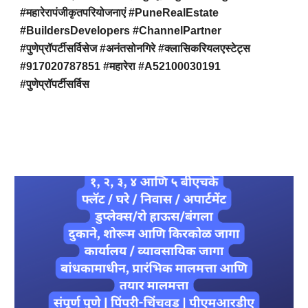
#महारेरापंजीकृतपरियोजनाएं #PuneRealEstate
#BuildersDevelopers #ChannelPartner
#पुणेप्रॉपर्टीसर्विसेज #अनंतसोनगिरे #क्लासिकरियलएस्टेट्स
#917020787851 #महारेरा #A52100030191
#पुणेप्रॉपर्टीसर्विस