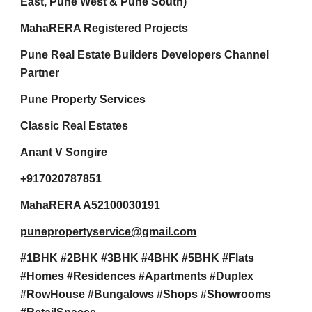
East, Pune West & Pune South)
MahaRERA Registered Projects
Pune Real Estate Builders Developers Channel
Partner
Pune Property Services
Classic Real Estates
Anant V Songire
+917020787851
MahaRERA A52100030191
punepropertyservice@gmail.com
#1BHK #2BHK #3BHK #4BHK #5BHK #Flats
#Homes #Residences #Apartments #Duplex
#RowHouse #Bungalows #Shops #Showrooms