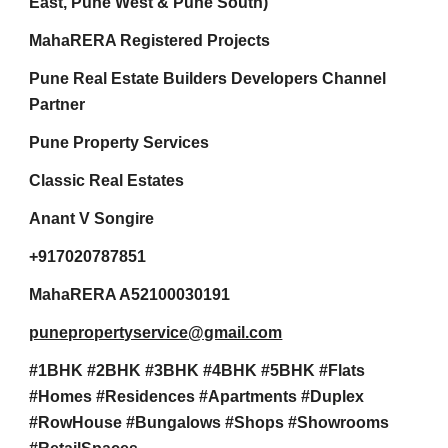
East, Pune West & Pune South)
MahaRERA Registered Projects
Pune Real Estate Builders Developers Channel
Partner
Pune Property Services
Classic Real Estates
Anant V Songire
+917020787851
MahaRERA A52100030191
punepropertyservice@gmail.com
#1BHK #2BHK #3BHK #4BHK #5BHK #Flats
#Homes #Residences #Apartments #Duplex
#RowHouse #Bungalows #Shops #Showrooms