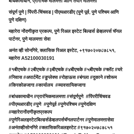
बांधकामाधीन, प्रारंभिक मालमत्ता आणि तयार मालमत्ता
संपूर्ण पुणे | पिंपरी-चिंचवड | पीएमआरडीए (पुणे पूर्व, पुणे पश्चिम आणि
पुणे दक्षिण)
महारेरा नोंदणीकृत प्रकल्प, पुणे रिअल इस्टेट बिल्डर्स डेव्हलपर्स चॅनल
पार्टनर, पुणे मालमत्ता सेवा
अनंत व्ही सोनगिरे, क्लासिक रिअल इस्टेट, +९१७०२०७८७८५१,
महारेरा A52100030191
#१बीएचके #२बीएचके #३बीएचके #४बीएचके #५बीएचके #फ्लॅट #घरे
#निवास #अपार्टमेंट #डुप्लेक्स #रोहाऊस #बंगला #दुकाने #शोरूम
#किरकोळजागा #कार्यालय #व्यावसायिकजागा
#बांधकामाधीन #प्रारंभिकमालमत्ता #संपूर्णपुणे #पिंपरीचिंचवड
#पीएमआरडीए #पुणे #पुणेपूर्व #पुणेपश्चिम #पुणेदक्षिण
#महारेरानोंदणीकृतप्रकल्प
#पुणेरिअलइस्टेटबिल्डर्सडेव्हलपर्सचॅनलपार्टनर #पुणेमालमत्तासेवा
#अनंतव्हीसोनगिरे #क्लासिकरिअलइस्टेट #९१७०२०७८७८५१