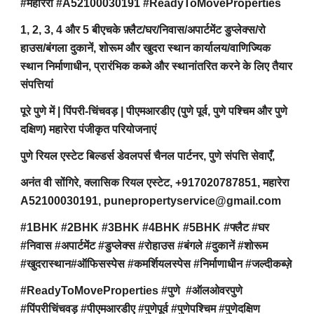
#महारेरा #A52100030191 #ReadyToMoveProperties
1, 2, 3, 4 और 5 बीएचके फ़्लैट/घर/निवास/अपार्टमेंट डुप्लेक्स/रो
हाउस/बंगला दुकानें, शोरूम और खुदरा स्थान कार्यालय/वाणिज्यिक
स्थान निर्माणाधीन, प्रारंभिक कब्जे और स्थानांतरित करने के लिए तैयार
संपत्तियां
पूरे पुणे में | पिंपरी-चिंचवड़ | पीएमआरडीए (पुणे पूर्व, पुणे पश्चिम और पुणे
दक्षिण) महारेरा पंजीकृत परियोजनाएं
पुणे रियल एस्टेट बिल्डर्स डेवलपर्स चैनल पार्टनर, पुणे संपत्ति सेवाएँ,
अनंत वी सोंगिरे, क्लासिक रियल एस्टेट, +917020787851, महारेरा
A52100030191, punepropertyservice@gmail.com
#1BHK #2BHK #3BHK #4BHK #5BHK #फ्लैट #घर
#निवास #अपार्टमेंट #डुप्लेक्स #रोहाउस #बंगले #दुकानें #शोरूम
#खुदरास्थान#ऑफिसस्पेस #कमर्शियलस्पेस #निर्माणाधीन #जल्दीकब्ज़े
#ReadyToMoveProperties #पुणे #ऑलओवरपुणे
#पिंपरीचिंचवड़ #पीएमआरडीए #पुणेपूर्व #पुणेपश्चिम #पुणेदक्षिण