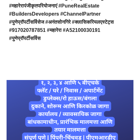
#महारेरापंजीकृतपरियोजनाएं #PuneRealEstate
#BuildersDevelopers #ChannelPartner
#पुणेप्रॉपर्टीसर्विसेज #अनंतसोनगिरे #क्लासिकरियलएस्टेट्स
#917020787851 #महारेरा #A52100030191
#पुणेप्रॉपर्टीसर्विस