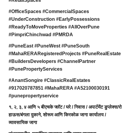
#RetailSpaces
#OfficeSpaces #CommercialSpaces
#UnderConstruction #EarlyPossessions
#ReadyToMoveProperties #AllOverPune
#PimpriChinchwad #PMRDA
#PuneEast #PuneWest #PuneSouth
#MahaRERARegisteredProjects #PuneRealEstate
#BuildersDevelopers #ChannelPartner
#PunePropertyServices
#AnantSongire #ClassicRealEstates
#917020787851 #MahaRERA #A52100030191
#punepropertyservice
१, २, ३, ४ आणि ५ बीएचके फ्लॅट / घरे / निवास / अपार्टमेंट डुप्लेक्स/रो
हाऊस/बंगला दुकाने, शोरूम आणि किरकोळ जागा कार्यालय /
व्यावसायिक जागा