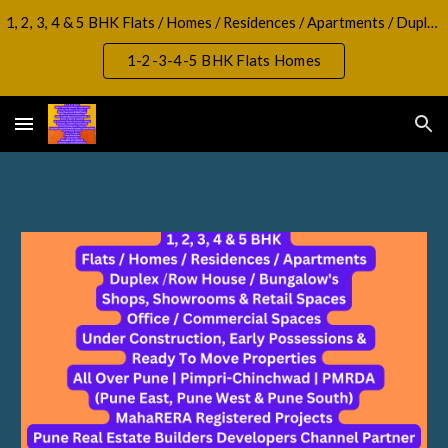
1, 2, 3, 4 & 5 BHK Flats / Homes / Residences / Apartments / Duplex / RowHouse / Bungalow, Shops, Showrooms & Retail Spaces Office / Commercial Spaces
Skip to main content
Skip to navigation
1-2-3-4-5 BHK Flats Homes