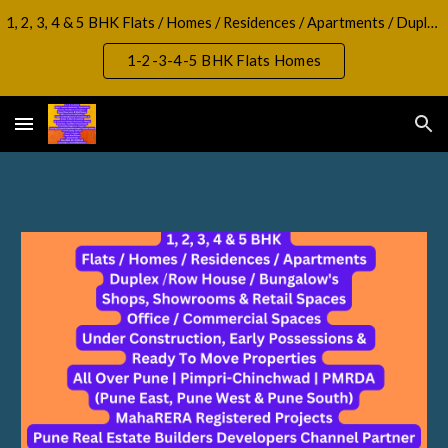
1, 2, 3, 4 & 5 BHK Flats / Homes / Residences / Apartments / Duplex / RowHouse / Bungalow, Shops, Showrooms & Retail Spaces Office / Commercial Spaces
Skip to main content
Skip to navigation
1-2-3-4-5 BHK Flats Homes