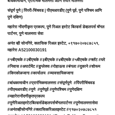
बांधकामाधीन, प्रारंभिक मालमत्ता आणि तयार मालमत्ता
संपूर्ण पुणे | पिंपरी-चिंचवड | पीएमआरडीए (पुणे पूर्व, पुणे पश्चिम आणि
पुणे दक्षिण)
महारेरा नोंदणीकृत प्रकल्प, पुणे रिअल इस्टेट बिल्डर्स डेव्हलपर्स चॅनल
पार्टनर, पुणे मालमत्ता सेवा
अनंत व्ही सोनगिरे, क्लासिक रिअल इस्टेट, +९१७०२०७८७८५१,
महारेरा A52100030191
#१बीएचके #२बीएचके #३बीएचके #४बीएचके #५बीएचके #फ्लॅट #घरे
#निवास #अपार्टमेंट #डुप्लेक्स #रोहाऊस #बंगला #दुकाने #शोरूम
#किरकोळजागा #कार्यालय #व्यावसायिकजागा
#बांधकामाधीन #प्रारंभिकमालमत्ता #संपूर्णपुणे #पिंपरीचिंचवड
#पीएमआरडीए #पुणे #पुणेपूर्व #पुणेपश्चिम #पुणेदक्षिण
#महारेरानोंदणीकृतप्रकल्प
#पुणेरिअलइस्टेटबिल्डर्सडेव्हलपर्सचॅनलपार्टनर #पुणेमालमत्तासेवा
#अनंतव्हीसोनगिरे #क्लासिकरिअलइस्टेट #९१७०२०७८७८५१