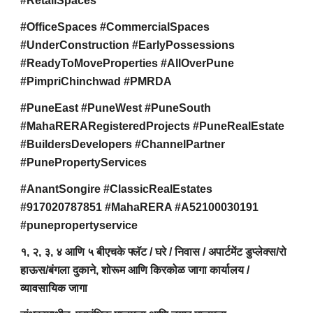
#RetailSpaces
#OfficeSpaces #CommercialSpaces
#UnderConstruction #EarlyPossessions
#ReadyToMoveProperties #AllOverPune
#PimpriChinchwad #PMRDA
#PuneEast #PuneWest #PuneSouth
#MahaRERARegisteredProjects #PuneRealEstate
#BuildersDevelopers #ChannelPartner
#PunePropertyServices
#AnantSongire #ClassicRealEstates
#917020787851 #MahaRERA #A52100030191
#punepropertyservice
१, २, ३, ४ आणि ५ बीएचके फ्लॅट / घरे / निवास / अपार्टमेंट डुप्लेक्स/रो
हाऊस/बंगला दुकाने, शोरूम आणि किरकोळ जागा कार्यालय /
व्यावसायिक जागा