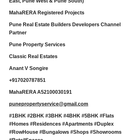
East, Pune West & Pune South)
MahaRERA Registered Projects
Pune Real Estate Builders Developers Channel
Partner
Pune Property Services
Classic Real Estates
Anant V Songire
+917020787851
MahaRERA A52100030191
punepropertyservice@gmail.com
#1BHK #2BHK #3BHK #4BHK #5BHK #Flats
#Homes #Residences #Apartments #Duplex
#RowHouse #Bungalows #Shops #Showrooms