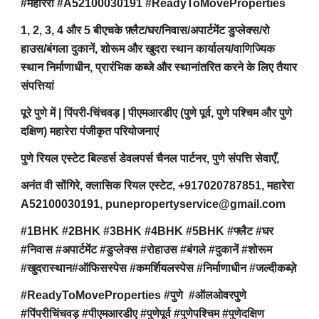
#महारेरा #A52100030191 #ReadyToMoveProperties
1, 2, 3, 4 और 5 बीएचके फ़्लैट/घर/निवास/अपार्टमेंट डुप्लेक्स/रो
हाउस/बंगला दुकानें, शोरूम और खुदरा स्थान कार्यालय/वाणिज्यिक
स्थान निर्माणाधीन, प्रारंभिक कब्जे और स्थानांतरित करने के लिए तैयार
संपत्तियां
पूरे पुणे में | पिंपरी-चिंचवड़ | पीएमआरडीए (पुणे पूर्व, पुणे पश्चिम और पुणे
दक्षिण) महारेरा पंजीकृत परियोजनाएं
पुणे रियल एस्टेट बिल्डर्स डेवलपर्स चैनल पार्टनर, पुणे संपत्ति सेवाएँ,
अनंत वी सोंगिरे, क्लासिक रियल एस्टेट, +917020787851, महारेरा
A52100030191, punepropertyservice@gmail.com
#1BHK #2BHK #3BHK #4BHK #5BHK #फ्लैट #घर
#निवास #अपार्टमेंट #डुप्लेक्स #रोहाउस #बंगले #दुकानें #शोरूम
#खुदरास्थान#ऑफिसस्पेस #कमर्शियलस्पेस #निर्माणाधीन #जल्दीकब्ज़े
#ReadyToMoveProperties #पुणे #ऑलओवरपुणे
#पिंपरीचिंचवड़ #पीएमआरडीए #पुणेपूर्व #पुणेपश्चिम #पुणेदक्षिण