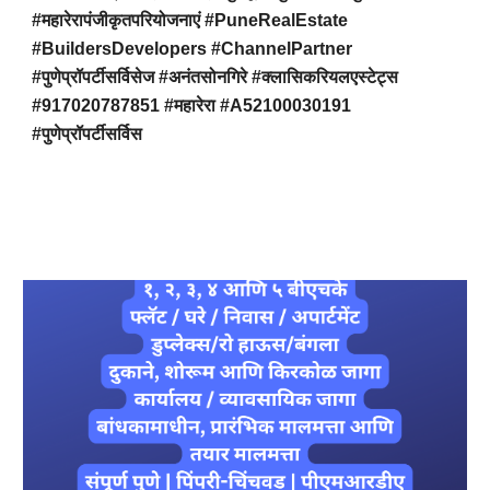
#महारेरापंजीकृतपरियोजनाएं #PuneRealEstate
#BuildersDevelopers #ChannelPartner
#पुणेप्रॉपर्टीसर्विसेज #अनंतसोनगिरे #क्लासिकरियलएस्टेट्स
#917020787851 #महारेरा #A52100030191
#पुणेप्रॉपर्टीसर्विस