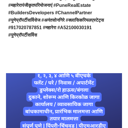
#महारेरापंजीकृतपरियोजनाएं #PuneRealEstate
#BuildersDevelopers #ChannelPartner
#पुणेप्रॉपर्टीसर्विसेज #अनंतसोनगिरे #क्लासिकरियलएस्टेट्स
#917020787851 #महारेरा #A52100030191
#पुणेप्रॉपर्टीसर्विस