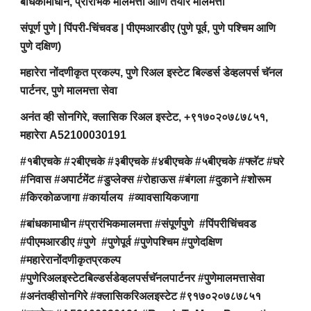
बांधकामाधीन, प्रारंभिक मालमत्ता आणि तयार मालमत्ता
संपूर्ण पुणे | पिंपरी-चिंचवड | पीएमआरडीए (पुणे पूर्व, पुणे पश्चिम आणि
पुणे दक्षिण)
महारेरा नोंदणीकृत प्रकल्प, पुणे रिअल इस्टेट बिल्डर्स डेव्हलपर्स चॅनल
पार्टनर, पुणे मालमत्ता सेवा
अनंत व्ही सोनगिरे, क्लासिक रिअल इस्टेट, +९१७०२०७८७८५१,
महारेरा A52100030191
#१बीएचके #२बीएचके #३बीएचके #४बीएचके #५बीएचके #फ्लॅट #घरे
#निवास #अपार्टमेंट #डुप्लेक्स #रोहाऊस #बंगला #दुकाने #शोरूम
#किरकोळजागा #कार्यालय #व्यावसायिकजागा
#बांधकामाधीन #प्रारंभिकमालमत्ता #संपूर्णपुणे #पिंपरीचिंचवड
#पीएमआरडीए #पुणे #पुणेपूर्व #पुणेपश्चिम #पुणेदक्षिण
#महारेरानोंदणीकृतप्रकल्प
#पुणेरिअलइस्टेटबिल्डर्सडेव्हलपर्सचॅनलपार्टनर #पुणेमालमत्तासेवा
#अनंतव्हीसोनगिरे #क्लासिकरिअलइस्टेट #९१७०२०७८७८५१