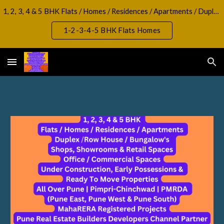
1, 2, 3, 4 & 5 BHK Flats / Homes / Residences / Apartments / Duplex / RowHouse / Bungalow, Shops, Showrooms & Retail Spaces Office / Commercial Spaces
Skip to main content
Skip to navigation
1-2-3-4-5 BHK Flats Homes