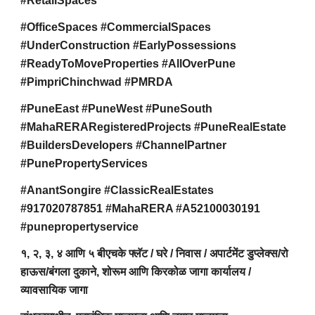
#RetailSpaces
#OfficeSpaces #CommercialSpaces
#UnderConstruction #EarlyPossessions
#ReadyToMoveProperties #AllOverPune
#PimpriChinchwad #PMRDA
#PuneEast #PuneWest #PuneSouth
#MahaRERARegisteredProjects #PuneRealEstate
#BuildersDevelopers #ChannelPartner
#PunePropertyServices
#AnantSongire #ClassicRealEstates
#917020787851 #MahaRERA #A52100030191
#punepropertyservice
१, २, ३, ४ आणि ५ बीएचके फ्लॅट / घरे / निवास / अपार्टमेंट डुप्लेक्स/रो
हाऊस/बंगला दुकाने, शोरूम आणि किरकोळ जागा कार्यालय /
व्यावसायिक जागा