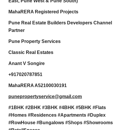
East, Pune West & Pune South)
MahaRERA Registered Projects
Pune Real Estate Builders Developers Channel
Partner
Pune Property Services
Classic Real Estates
Anant V Songire
+917020787851
MahaRERA A52100030191
punepropertyservice@gmail.com
#1BHK #2BHK #3BHK #4BHK #5BHK #Flats
#Homes #Residences #Apartments #Duplex
#RowHouse #Bungalows #Shops #Showrooms