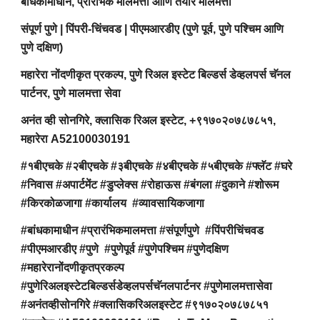
बांधकामाधीन, प्रारंभिक मालमत्ता आणि तयार मालमत्ता
संपूर्ण पुणे | पिंपरी-चिंचवड | पीएमआरडीए (पुणे पूर्व, पुणे पश्चिम आणि
पुणे दक्षिण)
महारेरा नोंदणीकृत प्रकल्प, पुणे रिअल इस्टेट बिल्डर्स डेव्हलपर्स चॅनल
पार्टनर, पुणे मालमत्ता सेवा
अनंत व्ही सोनगिरे, क्लासिक रिअल इस्टेट, +९१७०२०७८७८५१,
महारेरा A52100030191
#१बीएचके #२बीएचके #३बीएचके #४बीएचके #५बीएचके #फ्लॅट #घरे
#निवास #अपार्टमेंट #डुप्लेक्स #रोहाऊस #बंगला #दुकाने #शोरूम
#किरकोळजागा #कार्यालय #व्यावसायिकजागा
#बांधकामाधीन #प्रारंभिकमालमत्ता #संपूर्णपुणे #पिंपरीचिंचवड
#पीएमआरडीए #पुणे #पुणेपूर्व #पुणेपश्चिम #पुणेदक्षिण
#महारेरानोंदणीकृतप्रकल्प
#पुणेरिअलइस्टेटबिल्डर्सडेव्हलपर्सचॅनलपार्टनर #पुणेमालमत्तासेवा
#अनंतव्हीसोनगिरे #क्लासिकरिअलइस्टेट #९१७०२०७८७८५१