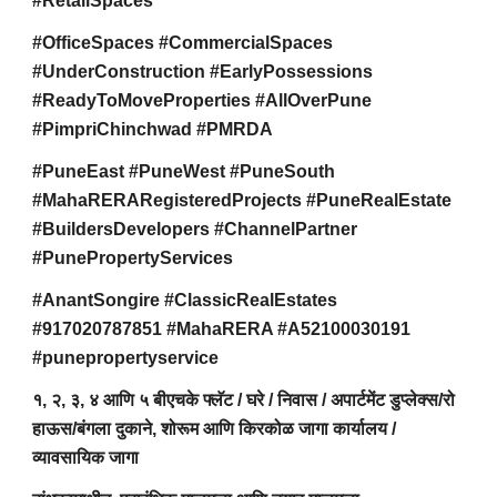
#RetailSpaces
#OfficeSpaces #CommercialSpaces
#UnderConstruction #EarlyPossessions
#ReadyToMoveProperties #AllOverPune
#PimpriChinchwad #PMRDA
#PuneEast #PuneWest #PuneSouth
#MahaRERARegisteredProjects #PuneRealEstate
#BuildersDevelopers #ChannelPartner
#PunePropertyServices
#AnantSongire #ClassicRealEstates
#917020787851 #MahaRERA #A52100030191
#punepropertyservice
१, २, ३, ४ आणि ५ बीएचके फ्लॅट / घरे / निवास / अपार्टमेंट डुप्लेक्स/रो
हाऊस/बंगला दुकाने, शोरूम आणि किरकोळ जागा कार्यालय /
व्यावसायिक जागा