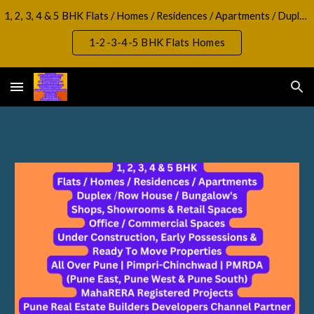
1, 2, 3, 4 & 5 BHK Flats / Homes / Residences / Apartments / Duplex / RowHouse / Bungalow, Shops, Showrooms & Retail Spaces Office / Commercial Spaces
Skip to main content
Skip to navigation
1-2-3-4-5 BHK Flats Homes