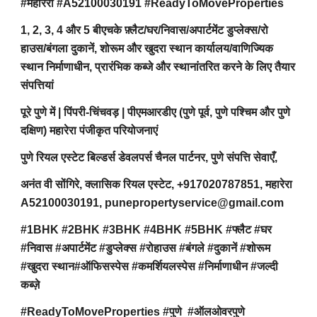
#महारेरा #A52100030191 #ReadyToMoveProperties
1, 2, 3, 4 और 5 बीएचके फ़्लैट/घर/निवास/अपार्टमेंट डुप्लेक्स/रो
हाउस/बंगला दुकानें, शोरूम और खुदरा स्थान कार्यालय/वाणिज्यिक
स्थान निर्माणाधीन, प्रारंभिक कब्जे और स्थानांतरित करने के लिए तैयार
संपत्तियां
पूरे पुणे में | पिंपरी-चिंचवड़ | पीएमआरडीए (पुणे पूर्व, पुणे पश्चिम और पुणे
दक्षिण) महारेरा पंजीकृत परियोजनाएं
पुणे रियल एस्टेट बिल्डर्स डेवलपर्स चैनल पार्टनर, पुणे संपत्ति सेवाएँ,
अनंत वी सोंगिरे, क्लासिक रियल एस्टेट, +917020787851, महारेरा
A52100030191, punepropertyservice@gmail.com
#1BHK #2BHK #3BHK #4BHK #5BHK #फ्लैट #घर
#निवास #अपार्टमेंट #डुप्लेक्स #रोहाउस #बंगले #दुकानें #शोरूम
#खुदरा स्थान#ऑफिसस्पेस #कमर्शियलस्पेस #निर्माणाधीन #जल्दी
कब्ज़े
#ReadyToMoveProperties #पुणे #ऑलओवरपुणे