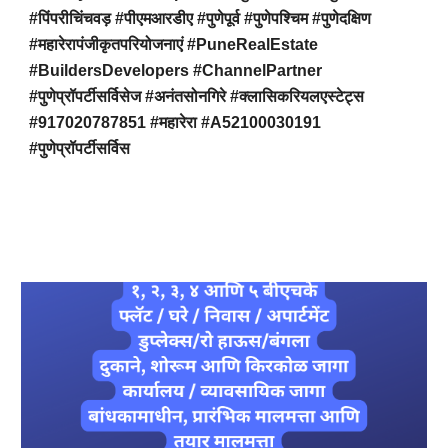
#पिंपरीचिंचवड़ #पीएमआरडीए #पुणेपूर्व #पुणेपश्चिम #पुणेदक्षिण
#महारेरापंजीकृतपरियोजनाएं #PuneRealEstate
#BuildersDevelopers #ChannelPartner
#पुणेप्रॉपर्टीसर्विसेज #अनंतसोनगिरे #क्लासिकरियलएस्टेट्स
#917020787851 #महारेरा #A52100030191
#पुणेप्रॉपर्टीसर्विस