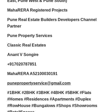
East, Pune West & Pune South)
MahaRERA Registered Projects
Pune Real Estate Builders Developers Channel
Partner
Pune Property Services
Classic Real Estates
Anant V Songire
+917020787851
MahaRERA A52100030191
punepropertyservice@gmail.com
#1BHK #2BHK #3BHK #4BHK #5BHK #Flats
#Homes #Residences #Apartments #Duplex
#RowHouse #Bungalows #Shops #Showrooms