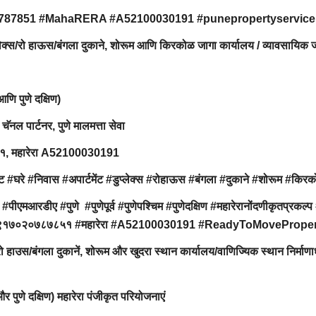
0787851 #MahaRERA #A52100030191 #punepropertyservice
ुप्लेक्स/रो हाऊस/बंगला दुकाने, शोरूम आणि किरकोळ जागा कार्यालय / व्यावसायिक 
 आणि पुणे दक्षिण)
 चॅनल पार्टनर, पुणे मालमत्ता सेवा
८५१, महारेरा A52100030191
#घरे #निवास #अपार्टमेंट #डुप्लेक्स #रोहाऊस #बंगला #दुकाने #शोरूम #किर
#पीएमआरडीए #पुणे #पुणेपूर्व #पुणेपश्चिम #पुणेदक्षिण #महारेरानोंदणीकृतप्रकल्प 
इस्टेट #९१७०२०७८७८५१ #महारेरा #A52100030191 #ReadyToMovePrope
/रो हाउस/बंगला दुकानें, शोरूम और खुदरा स्थान कार्यालय/वाणिज्यिक स्थान निर्माण
िम और पुणे दक्षिण) महारेरा पंजीकृत परियोजनाएं