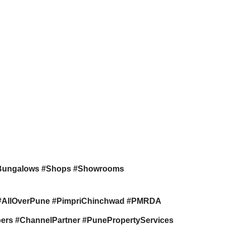
Bungalows #Shops #Showrooms
s #AllOverPune #PimpriChinchwad #PMRDA
rs #ChannelPartner #PunePropertyServices