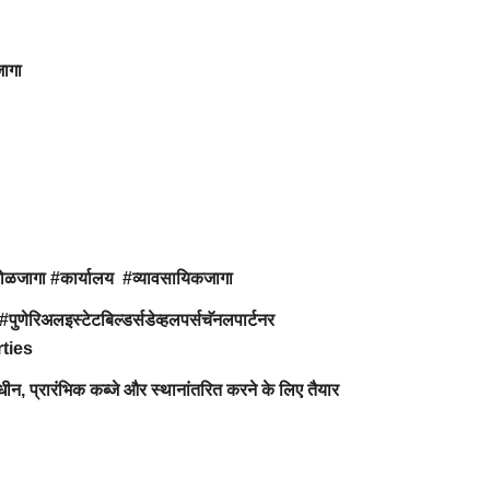
जागा
कोळजागा #कार्यालय #व्यावसायिकजागा
#पुणेरिअलइस्टेटबिल्डर्सडेव्हलपर्सचॅनलपार्टनर
rties
ाधीन, प्रारंभिक कब्जे और स्थानांतरित करने के लिए तैयार