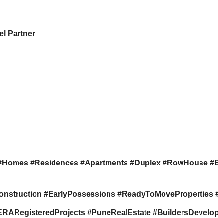
l Partner
#Homes #Residences #Apartments #Duplex #RowHouse #
onstruction #EarlyPossessions #ReadyToMovePropertie
RegisteredProjects #PuneRealEstate #BuildersDevelope