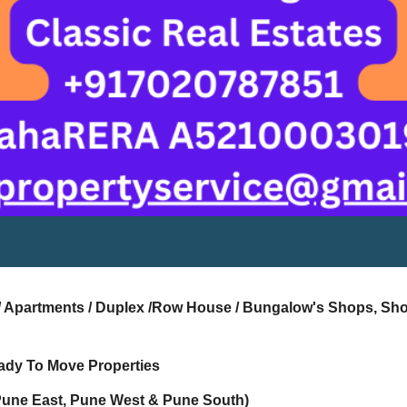
s / Apartments / Duplex /Row House / Bungalow's Shops, Sh
ady To Move Properties
Pune East, Pune West & Pune South)