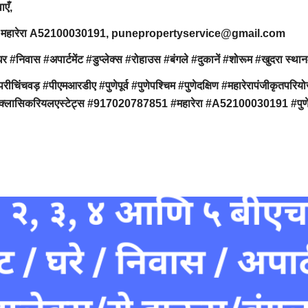
वाएँ,
7851, महारेरा A52100030191, punepropertyservice@gmail.com
ार्टमेंट #डुप्लेक्स #रोहाउस #बंगले #दुकानें #शोरूम #खुदरा स्थान#ऑफि
ंचवड़ #पीएमआरडीए #पुणेपूर्व #पुणेपश्चिम #पुणेदक्षिण #महारेरापंजीक
 #क्लासिकरियलएस्टेट्स #917020787851 #महारेरा #A52100030191 #पुणेप्र