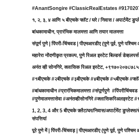
#AnantSongire #ClassicRealEstates #91702
१, २, ३, ४ आणि ५ बीएचके फ्लॅट / घरे / निवास / अपार्टमेंट ड
बांधकामाधीन, प्रारंभिक मालमत्ता आणि तयार मालमत्ता
संपूर्ण पुणे | पिंपरी-चिंचवड | पीएमआरडीए (पुणे पूर्व, पुणे पश्चिम
महारेरा नोंदणीकृत प्रकल्प, पुणे रिअल इस्टेट बिल्डर्स डेव्हलपर्स
अनंत व्ही सोनगिरे, क्लासिक रिअल इस्टेट, +९१७०२०७८७
#१बीएचके #२बीएचके #३बीएचके #४बीएचके #५बीएचके #फ्लॅट 
#बांधकामाधीन #प्रारंभिकमालमत्ता #संपूर्णपुणे #पिंपरीचिंचवड 
#पुणेमालमत्तासेवा #अनंतव्हीसोनगिरे #क्लासिकरिअल
1, 2, 3, 4 और 5 बीएचके फ़्लैट/घर/निवास/अपार्टमेंट डुप्लेक्स
संपत्तियां
पूरे पुणे में | पिंपरी-चिंचवड़ | पीएमआरडीए (पुणे पूर्व, पुणे पश्च