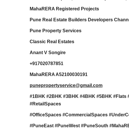
MahaRERA Registered Projects
Pune Real Estate Builders Developers Channe
Pune Property Services
Classic Real Estates
Anant V Songire
+917020787851
MahaRERA A52100030191
punepropertyservice@gmail.com
#1BHK #2BHK #3BHK #4BHK #5BHK #Flats 
#RetailSpaces
#OfficeSpaces #CommercialSpaces #UnderC
#PuneEast #PuneWest #PuneSouth #MahaRERA