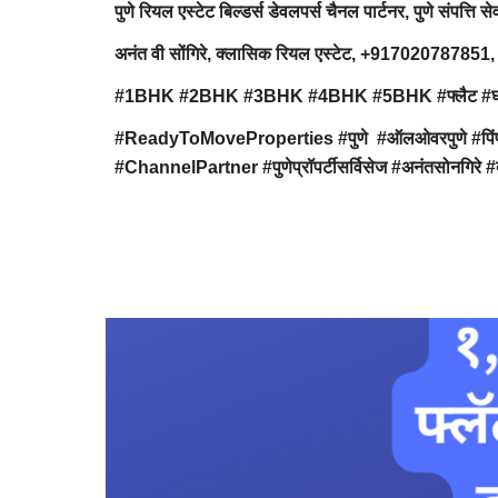
पुणे रियल एस्टेट बिल्डर्स डेवलपर्स चैनल पार्टनर, पुणे संपत्ति से
अनंत वी सोंगिरे, क्लासिक रियल एस्टेट, +91702078
#1BHK #2BHK #3BHK #4BHK #5BHK #फ्लैट #घर #निवास #अप
#ReadyToMoveProperties #पुणे #ऑलओवरपुणे #पिंपरीचि
#ChannelPartner #पुणेप्रॉपर्टीसर्विसेज #अनंतसोनगिरे