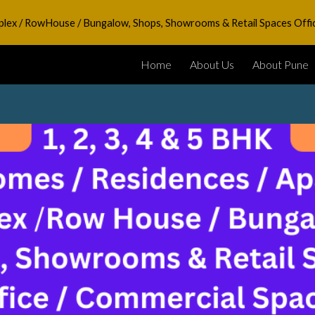
Duplex / RowHouse / Bungalow, Shops, Showrooms & Retail Spaces Offi
ip to main content
Skip to navigat
Home
About Us
About Pune