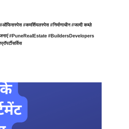
सस्पेस #कमर्शियलस्पेस #निर्माणाधीन #जल्दी कब्ज़े
ृतपरियोजनाएं #PuneRealEstate #BuildersDevelopers
ॉपर्टीसर्विस