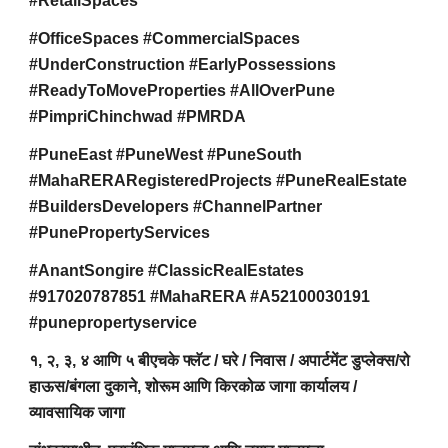
#RetailSpaces
#OfficeSpaces #CommercialSpaces
#UnderConstruction #EarlyPossessions
#ReadyToMoveProperties #AllOverPune
#PimpriChinchwad #PMRDA
#PuneEast #PuneWest #PuneSouth
#MahaRERARegisteredProjects #PuneRealEstate
#BuildersDevelopers #ChannelPartner
#PunePropertyServices
#AnantSongire #ClassicRealEstates
#917020787851 #MahaRERA #A52100030191
#punepropertyservice
१, २, ३, ४ आणि ५ बीएचके फ्लॅट / घरे / निवास / अपार्टमेंट डुप्लेक्स/रो
हाऊस/बंगला दुकाने, शोरूम आणि किरकोळ जागा कार्यालय /
व्यावसायिक जागा