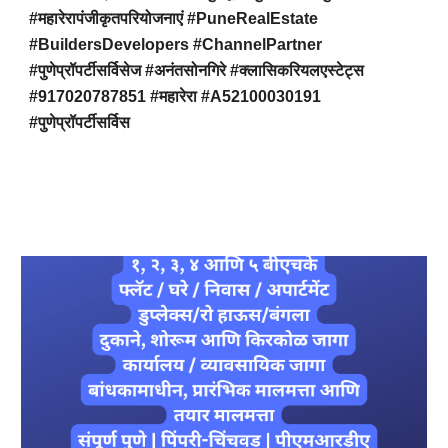
#महारेरापंजीकृतपरियोजनाएं #PuneRealEstate
#BuildersDevelopers #ChannelPartner
#पुणेप्रॉपर्टीसर्विसेज #अनंतसोनगिरे #क्लासिकरियलएस्टेट्स
#917020787851 #महारेरा #A52100030191
#पुणेप्रॉपर्टीसर्विस