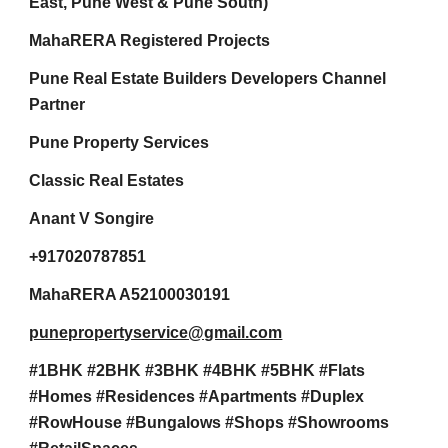
East, Pune West & Pune South)
MahaRERA Registered Projects
Pune Real Estate Builders Developers Channel
Partner
Pune Property Services
Classic Real Estates
Anant V Songire
+917020787851
MahaRERA A52100030191
punepropertyservice@gmail.com
#1BHK #2BHK #3BHK #4BHK #5BHK #Flats
#Homes #Residences #Apartments #Duplex
#RowHouse #Bungalows #Shops #Showrooms