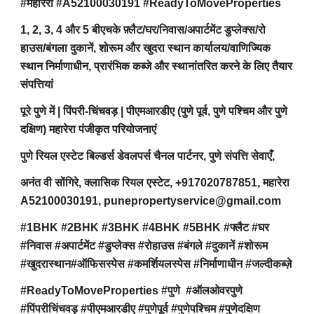
#महारेरा #A52100030191 #ReadyToMoveProperties
1, 2, 3, 4 और 5 बीएचके फ़्लैट/घर/निवास/अपार्टमेंट डुप्लेक्स/रो
हाउस/बंगला दुकानें, शोरूम और खुदरा स्थान कार्यालय/वाणिज्यिक
स्थान निर्माणाधीन, प्रारंभिक कब्जे और स्थानांतरित करने के लिए तैयार
संपत्तियां
पूरे पुणे में | पिंपरी-चिंचवड़ | पीएमआरडीए (पुणे पूर्व, पुणे पश्चिम और पुणे
दक्षिण) महारेरा पंजीकृत परियोजनाएं
पुणे रियल एस्टेट बिल्डर्स डेवलपर्स चैनल पार्टनर, पुणे संपत्ति सेवाएँ,
अनंत वी सोंगिरे, क्लासिक रियल एस्टेट, +917020787851, महारेरा
A52100030191, punepropertyservice@gmail.com
#1BHK #2BHK #3BHK #4BHK #5BHK #फ्लैट #घर
#निवास #अपार्टमेंट #डुप्लेक्स #रोहाउस #बंगले #दुकानें #शोरूम
#खुदरास्थान#ऑफिसस्पेस #कमर्शियलस्पेस #निर्माणाधीन #जल्दीकब्ज़े
#ReadyToMoveProperties #पुणे #ऑलओवरपुणे
#पिंपरीचिंचवड़ #पीएमआरडीए #पुणेपूर्व #पुणेपश्चिम #पुणेदक्षिण