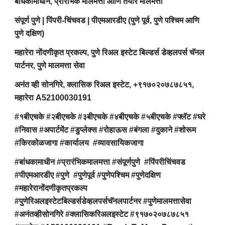
बांधकामाधीन, प्रारंभिक मालमत्ता आणि तयार मालमत्ता
संपूर्ण पुणे | पिंपरी-चिंचवड | पीएमआरडीए (पुणे पूर्व, पुणे पश्चिम आणि
पुणे दक्षिण)
महारेरा नोंदणीकृत प्रकल्प, पुणे रिअल इस्टेट बिल्डर्स डेव्हलपर्स चॅनल
पार्टनर, पुणे मालमत्ता सेवा
अनंत व्ही सोनगिरे, क्लासिक रिअल इस्टेट, +९१७०२०७८७८५१,
महारेरा A52100030191
#१बीएचके #२बीएचके #३बीएचके #४बीएचके #५बीएचके #फ्लॅट #घरे
#निवास #अपार्टमेंट #डुप्लेक्स #रोहाऊस #बंगला #दुकाने #शोरूम
#किरकोळजागा #कार्यालय #व्यावसायिकजागा
#बांधकामाधीन #प्रारंभिकमालमत्ता #संपूर्णपुणे #पिंपरीचिंचवड
#पीएमआरडीए #पुणे #पुणेपूर्व #पुणेपश्चिम #पुणेदक्षिण
#महारेरानोंदणीकृतप्रकल्प
#पुणेरिअलइस्टेटबिल्डर्सडेव्हलपर्सचॅनलपार्टनर #पुणेमालमत्तासेवा
#अनंतव्हीसोनगिरे #क्लासिकरिअलइस्टेट #९१७०२०७८७८५१