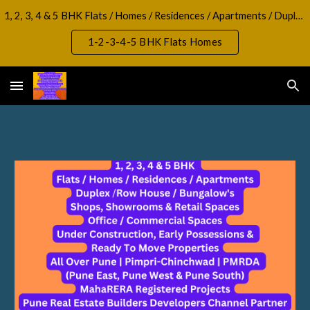
1, 2, 3, 4 & 5 BHK Flats / Homes / Residences / Apartments / Duplex / RowHouse / Bungalow, Shops, Showrooms & Retail Spaces Office / Commercial Spaces
Skip to main content
Skip to navigation
1-2-3-4-5 BHK Flats Homes