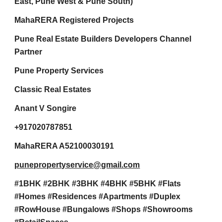
East, Pune West & Pune South)
MahaRERA Registered Projects
Pune Real Estate Builders Developers Channel
Partner
Pune Property Services
Classic Real Estates
Anant V Songire
+917020787851
MahaRERA A52100030191
punepropertyservice@gmail.com
#1BHK #2BHK #3BHK #4BHK #5BHK #Flats
#Homes #Residences #Apartments #Duplex
#RowHouse #Bungalows #Shops #Showrooms