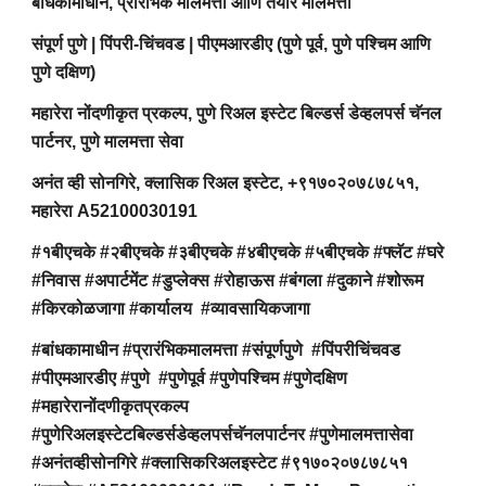
बांधकामाधीन, प्रारंभिक मालमत्ता आणि तयार मालमत्ता
संपूर्ण पुणे | पिंपरी-चिंचवड | पीएमआरडीए (पुणे पूर्व, पुणे पश्चिम आणि
पुणे दक्षिण)
महारेरा नोंदणीकृत प्रकल्प, पुणे रिअल इस्टेट बिल्डर्स डेव्हलपर्स चॅनल
पार्टनर, पुणे मालमत्ता सेवा
अनंत व्ही सोनगिरे, क्लासिक रिअल इस्टेट, +९१७०२०७८७८५१,
महारेरा A52100030191
#१बीएचके #२बीएचके #३बीएचके #४बीएचके #५बीएचके #फ्लॅट #घरे
#निवास #अपार्टमेंट #डुप्लेक्स #रोहाऊस #बंगला #दुकाने #शोरूम
#किरकोळजागा #कार्यालय #व्यावसायिकजागा
#बांधकामाधीन #प्रारंभिकमालमत्ता #संपूर्णपुणे #पिंपरीचिंचवड
#पीएमआरडीए #पुणे #पुणेपूर्व #पुणेपश्चिम #पुणेदक्षिण
#महारेरानोंदणीकृतप्रकल्प
#पुणेरिअलइस्टेटबिल्डर्सडेव्हलपर्सचॅनलपार्टनर #पुणेमालमत्तासेवा
#अनंतव्हीसोनगिरे #क्लासिकरिअलइस्टेट #९१७०२०७८७८५१