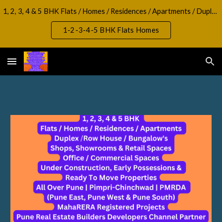
1, 2, 3, 4 & 5 BHK Flats / Homes / Residences / Apartments / Duplex / RowHouse / Bungalow, Shops, Showrooms & Retail Spaces Office / Commercial Spaces
Skip to main content
Skip to navigation
1-2-3-4-5 BHK Flats Homes