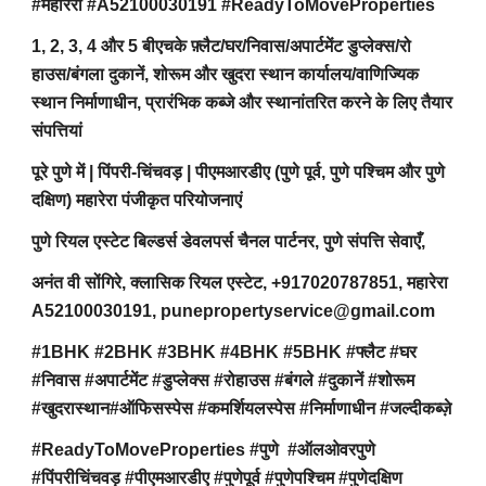
#महारेरा #A52100030191 #ReadyToMoveProperties
1, 2, 3, 4 और 5 बीएचके फ़्लैट/घर/निवास/अपार्टमेंट डुप्लेक्स/रो
हाउस/बंगला दुकानें, शोरूम और खुदरा स्थान कार्यालय/वाणिज्यिक
स्थान निर्माणाधीन, प्रारंभिक कब्जे और स्थानांतरित करने के लिए तैयार
संपत्तियां
पूरे पुणे में | पिंपरी-चिंचवड़ | पीएमआरडीए (पुणे पूर्व, पुणे पश्चिम और पुणे
दक्षिण) महारेरा पंजीकृत परियोजनाएं
पुणे रियल एस्टेट बिल्डर्स डेवलपर्स चैनल पार्टनर, पुणे संपत्ति सेवाएँ,
अनंत वी सोंगिरे, क्लासिक रियल एस्टेट, +917020787851, महारेरा
A52100030191, punepropertyservice@gmail.com
#1BHK #2BHK #3BHK #4BHK #5BHK #फ्लैट #घर
#निवास #अपार्टमेंट #डुप्लेक्स #रोहाउस #बंगले #दुकानें #शोरूम
#खुदरास्थान#ऑफिसस्पेस #कमर्शियलस्पेस #निर्माणाधीन #जल्दीकब्ज़े
#ReadyToMoveProperties #पुणे #ऑलओवरपुणे
#पिंपरीचिंचवड़ #पीएमआरडीए #पुणेपूर्व #पुणेपश्चिम #पुणेदक्षिण