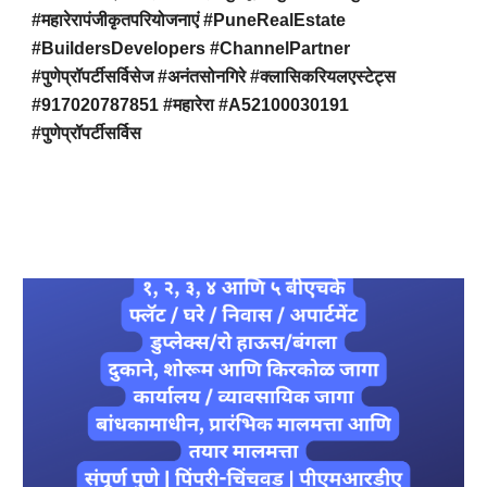
#महारेरापंजीकृतपरियोजनाएं #PuneRealEstate
#BuildersDevelopers #ChannelPartner
#पुणेप्रॉपर्टीसर्विसेज #अनंतसोनगिरे #क्लासिकरियलएस्टेट्स
#917020787851 #महारेरा #A52100030191
#पुणेप्रॉपर्टीसर्विस