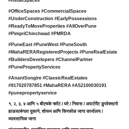
#RetailSpaces
#OfficeSpaces #CommercialSpaces
#UnderConstruction #EarlyPossessions
#ReadyToMoveProperties #AllOverPune
#PimpriChinchwad #PMRDA
#PuneEast #PuneWest #PuneSouth
#MahaRERARegisteredProjects #PuneRealEstate
#BuildersDevelopers #ChannelPartner
#PunePropertyServices
#AnantSongire #ClassicRealEstates
#917020787851 #MahaRERA #A52100030191
#punepropertyservice
१, २, ३, ४ आणि ५ बीएचके फ्लॅट / घरे / निवास / अपार्टमेंट डुप्लेक्स/रो
हाऊस/बंगला दुकाने, शोरूम आणि किरकोळ जागा कार्यालय /
व्यावसायिक जागा