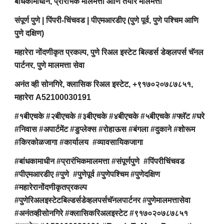
बांधकामाधीन, प्रारंभिक मालमत्ता आणि तयार मालमत्ता
संपूर्ण पुणे | पिंपरी-चिंचवड | पीएमआरडीए (पुणे पूर्व, पुणे पश्चिम आणि
पुणे दक्षिण)
महारेरा नोंदणीकृत प्रकल्प, पुणे रिअल इस्टेट बिल्डर्स डेव्हलपर्स चॅनल
पार्टनर, पुणे मालमत्ता सेवा
अनंत व्ही सोनगिरे, क्लासिक रिअल इस्टेट, +९१७०२०७८७८५१,
महारेरा A52100030191
#१बीएचके #२बीएचके #३बीएचके #४बीएचके #५बीएचके #फ्लॅट #घरे
#निवास #अपार्टमेंट #डुप्लेक्स #रोहाऊस #बंगला #दुकाने #शोरूम
#किरकोळजागा #कार्यालय #व्यावसायिकजागा
#बांधकामाधीन #प्रारंभिकमालमत्ता #संपूर्णपुणे #पिंपरीचिंचवड
#पीएमआरडीए #पुणे #पुणेपूर्व #पुणेपश्चिम #पुणेदक्षिण
#महारेरानोंदणीकृतप्रकल्प
#पुणेरिअलइस्टेटबिल्डर्सडेव्हलपर्सचॅनलपार्टनर #पुणेमालमत्तासेवा
#अनंतव्हीसोनगिरे #क्लासिकरिअलइस्टेट #९१७०२०७८७८५१