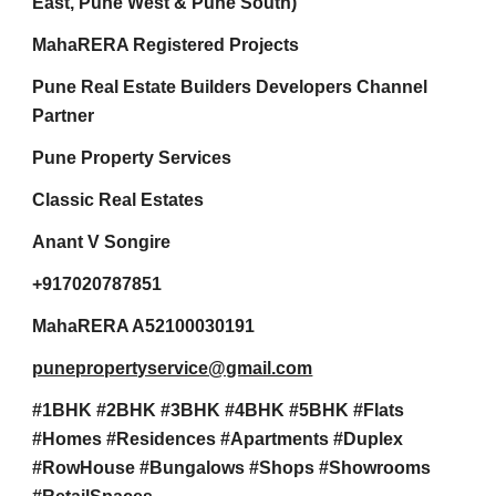
East, Pune West & Pune South)
MahaRERA Registered Projects
Pune Real Estate Builders Developers Channel
Partner
Pune Property Services
Classic Real Estates
Anant V Songire
+917020787851
MahaRERA A52100030191
punepropertyservice@gmail.com
#1BHK #2BHK #3BHK #4BHK #5BHK #Flats
#Homes #Residences #Apartments #Duplex
#RowHouse #Bungalows #Shops #Showrooms