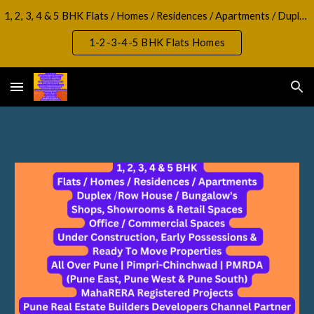
1, 2, 3, 4 & 5 BHK Flats / Homes / Residences / Apartments / Duplex / RowHouse / Bungalow, Shops, Showrooms & Retail Spaces Office / Commercial Spaces
Skip to main content
Skip to navigation
1-2-3-4-5 BHK Flats Homes