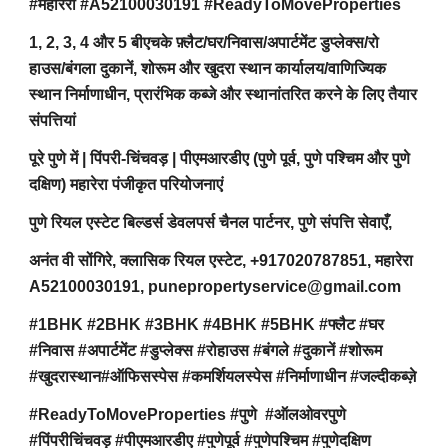
#महारेरा #A52100030191 #ReadyToMoveProperties
1, 2, 3, 4 और 5 बीएचके फ़्लैट/घर/निवास/अपार्टमेंट डुप्लेक्स/रो
हाउस/बंगला दुकानें, शोरूम और खुदरा स्थान कार्यालय/वाणिज्यिक
स्थान निर्माणाधीन, प्रारंभिक कब्जे और स्थानांतरित करने के लिए तैयार
संपत्तियां
पूरे पुणे में | पिंपरी-चिंचवड़ | पीएमआरडीए (पुणे पूर्व, पुणे पश्चिम और पुणे
दक्षिण) महारेरा पंजीकृत परियोजनाएं
पुणे रियल एस्टेट बिल्डर्स डेवलपर्स चैनल पार्टनर, पुणे संपत्ति सेवाएँ,
अनंत वी सोंगिरे, क्लासिक रियल एस्टेट, +917020787851, महारेरा
A52100030191, punepropertyservice@gmail.com
#1BHK #2BHK #3BHK #4BHK #5BHK #फ्लैट #घर
#निवास #अपार्टमेंट #डुप्लेक्स #रोहाउस #बंगले #दुकानें #शोरूम
#खुदरास्थान#ऑफिसस्पेस #कमर्शियलस्पेस #निर्माणाधीन #जल्दीकब्ज़े
#ReadyToMoveProperties #पुणे #ऑलओवरपुणे
#पिंपरीचिंचवड़ #पीएमआरडीए #पुणेपूर्व #पुणेपश्चिम #पुणेदक्षिण