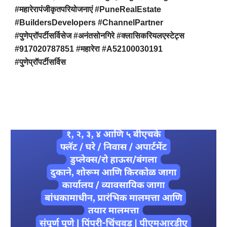
#महारेरापंजीकृतपरियोजनाएं #PuneRealEstate
#BuildersDevelopers #ChannelPartner
#पुणेप्रॉपर्टीसर्विसेज #अनंतसोनगिरे #क्लासिकरियलएस्टेट्स
#917020787851 #महारेरा #A52100030191
#पुणेप्रॉपर्टीसर्विस