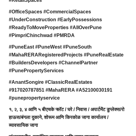
#RetailSpaces
#OfficeSpaces #CommercialSpaces
#UnderConstruction #EarlyPossessions
#ReadyToMoveProperties #AllOverPune
#PimpriChinchwad #PMRDA
#PuneEast #PuneWest #PuneSouth
#MahaRERARegisteredProjects #PuneRealEstate
#BuildersDevelopers #ChannelPartner
#PunePropertyServices
#AnantSongire #ClassicRealEstates
#917020787851 #MahaRERA #A52100030191
#punepropertyservice
१, २, ३, ४ आणि ५ बीएचके फ्लॅट / घरे / निवास / अपार्टमेंट डुप्लेक्स/रो
हाऊस/बंगला दुकाने, शोरूम आणि किरकोळ जागा कार्यालय /
व्यावसायिक जागा