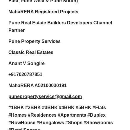
East, Pune West & Pune South)
MahaRERA Registered Projects
Pune Real Estate Builders Developers Channel
Partner
Pune Property Services
Classic Real Estates
Anant V Songire
+917020787851
MahaRERA A52100030191
punepropertyservice@gmail.com
#1BHK #2BHK #3BHK #4BHK #5BHK #Flats
#Homes #Residences #Apartments #Duplex
#RowHouse #Bungalows #Shops #Showrooms