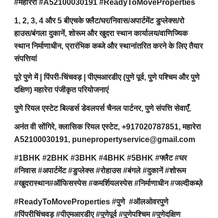
#महारेरा #A52100030191 #ReadyToMoveProperties
1, 2, 3, 4 और 5 बीएचके फ़्लैट/घर/निवास/अपार्टमेंट डुप्लेक्स/रो
हाउस/बंगला दुकानें, शोरूम और खुदरा स्थान कार्यालय/वाणिज्यिक
स्थान निर्माणाधीन, प्रारंभिक कब्जे और स्थानांतरित करने के लिए तैयार
संपत्तियां
पूरे पुणे में | पिंपरी-चिंचवड़ | पीएमआरडीए (पुणे पूर्व, पुणे पश्चिम और पुणे
दक्षिण) महारेरा पंजीकृत परियोजनाएं
पुणे रियल एस्टेट बिल्डर्स डेवलपर्स चैनल पार्टनर, पुणे संपत्ति सेवाएँ,
अनंत वी सोंगिरे, क्लासिक रियल एस्टेट, +917020787851, महारेरा
A52100030191, punepropertyservice@gmail.com
#1BHK #2BHK #3BHK #4BHK #5BHK #फ्लैट #घर
#निवास #अपार्टमेंट #डुप्लेक्स #रोहाउस #बंगले #दुकानें #शोरूम
#खुदरास्थान#ऑफिसस्पेस #कमर्शियलस्पेस #निर्माणाधीन #जल्दीकब्ज़े
#ReadyToMoveProperties #पुणे #ऑलओवरपुणे
#पिंपरीचिंचवड़ #पीएमआरडीए #पुणेपूर्व #पुणेपश्चिम #पुणेदक्षिण