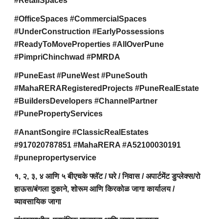
#RetailSpaces
#OfficeSpaces #CommercialSpaces
#UnderConstruction #EarlyPossessions
#ReadyToMoveProperties #AllOverPune
#PimpriChinchwad #PMRDA
#PuneEast #PuneWest #PuneSouth
#MahaRERARegisteredProjects #PuneRealEstate
#BuildersDevelopers #ChannelPartner
#PunePropertyServices
#AnantSongire #ClassicRealEstates
#917020787851 #MahaRERA #A52100030191
#punepropertyservice
१, २, ३, ४ आणि ५ बीएचके फ्लॅट / घरे / निवास / अपार्टमेंट डुप्लेक्स/रो
हाऊस/बंगला दुकाने, शोरूम आणि किरकोळ जागा कार्यालय /
व्यावसायिक जागा