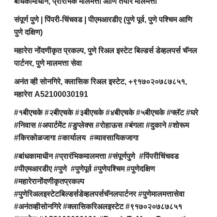
बांधकामाधीन, प्रारंभिक मालमत्ता आणि तयार मालमत्ता
संपूर्ण पुणे | पिंपरी-चिंचवड | पीएमआरडीए (पुणे पूर्व, पुणे पश्चिम आणि
पुणे दक्षिण)
महारेरा नोंदणीकृत प्रकल्प, पुणे रिअल इस्टेट बिल्डर्स डेव्हलपर्स चॅनल
पार्टनर, पुणे मालमत्ता सेवा
अनंत व्ही सोनगिरे, क्लासिक रिअल इस्टेट, +९१७०२०७८७८५१,
महारेरा A52100030191
#१बीएचके #२बीएचके #३बीएचके #४बीएचके #५बीएचके #फ्लॅट #घरे
#निवास #अपार्टमेंट #डुप्लेक्स #रोहाऊस #बंगला #दुकाने #शोरूम
#किरकोळजागा #कार्यालय #व्यावसायिकजागा
#बांधकामाधीन #प्रारंभिकमालमत्ता #संपूर्णपुणे #पिंपरीचिंचवड
#पीएमआरडीए #पुणे #पुणेपूर्व #पुणेपश्चिम #पुणेदक्षिण
#महारेरानोंदणीकृतप्रकल्प
#पुणेरिअलइस्टेटबिल्डर्सडेव्हलपर्सचॅनलपार्टनर #पुणेमालमत्तासेवा
#अनंतव्हीसोनगिरे #क्लासिकरिअलइस्टेट #९१७०२०७८७८५१