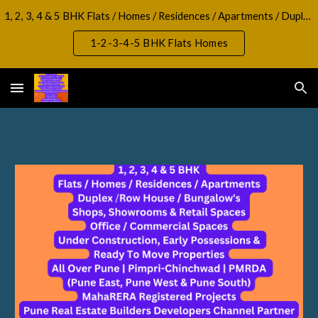
1, 2, 3, 4 & 5 BHK Flats / Homes / Residences / Apartments / Duplex / RowHouse / Bungalow, Shops, Showrooms & Retail Spaces Office / Commercial Spaces
Skip to main content
Skip to navigation
1-2-3-4-5 BHK Flats Homes