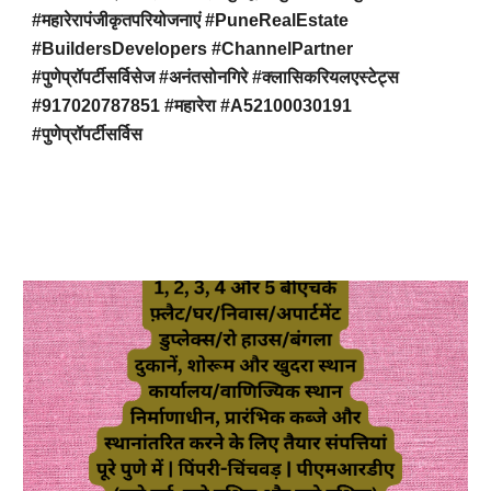
#महारेरापंजीकृतपरियोजनाएं #PuneRealEstate
#BuildersDevelopers #ChannelPartner
#पुणेप्रॉपर्टीसर्विसेज #अनंतसोनगिरे #क्लासिकरियलएस्टेट्स
#917020787851 #महारेरा #A52100030191
#पुणेप्रॉपर्टीसर्विस