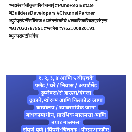
#महारेरापंजीकृतपरियोजनाएं #PuneRealEstate
#BuildersDevelopers #ChannelPartner
#पुणेप्रॉपर्टीसर्विसेज #अनंतसोनगिरे #क्लासिकरियलएस्टेट्स
#917020787851 #महारेरा #A52100030191
#पुणेप्रॉपर्टीसर्विस