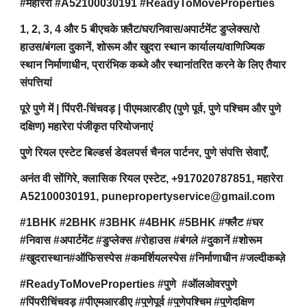
#महारेरा #A52100030191 #ReadyToMoveProperties
1, 2, 3, 4 और 5 बीएचके फ़्लैट/घर/निवास/अपार्टमेंट डुप्लेक्स/रो
हाउस/बंगला दुकानें, शोरूम और खुदरा स्थान कार्यालय/वाणिज्यिक
स्थान निर्माणाधीन, प्रारंभिक कब्जे और स्थानांतरित करने के लिए तैयार
संपत्तियां
पूरे पुणे में | पिंपरी-चिंचवड़ | पीएमआरडीए (पुणे पूर्व, पुणे पश्चिम और पुणे
दक्षिण) महारेरा पंजीकृत परियोजनाएं
पुणे रियल एस्टेट बिल्डर्स डेवलपर्स चैनल पार्टनर, पुणे संपत्ति सेवाएँ,
अनंत वी सोंगिरे, क्लासिक रियल एस्टेट, +917020787851, महारेरा
A52100030191, punepropertyservice@gmail.com
#1BHK #2BHK #3BHK #4BHK #5BHK #फ्लैट #घर
#निवास #अपार्टमेंट #डुप्लेक्स #रोहाउस #बंगले #दुकानें #शोरूम
#खुदरास्थान#ऑफिसस्पेस #कमर्शियलस्पेस #निर्माणाधीन #जल्दीकब्ज़े
#ReadyToMoveProperties #पुणे #ऑलओवरपुणे
#पिंपरीचिंचवड़ #पीएमआरडीए #पुणेपूर्व #पुणेपश्चिम #पुणेदक्षिण