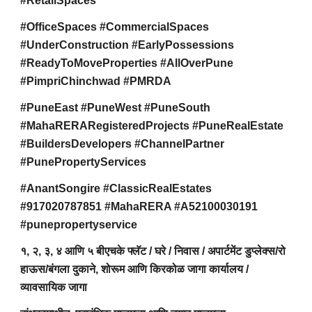
#RetailSpaces
#OfficeSpaces #CommercialSpaces
#UnderConstruction #EarlyPossessions
#ReadyToMoveProperties #AllOverPune
#PimpriChinchwad #PMRDA
#PuneEast #PuneWest #PuneSouth
#MahaRERARegisteredProjects #PuneRealEstate
#BuildersDevelopers #ChannelPartner
#PunePropertyServices
#AnantSongire #ClassicRealEstates
#917020787851 #MahaRERA #A52100030191
#punepropertyservice
१, २, ३, ४ आणि ५ बीएचके फ्लॅट / घरे / निवास / अपार्टमेंट डुप्लेक्स/रो
हाऊस/बंगला दुकाने, शोरूम आणि किरकोळ जागा कार्यालय /
व्यावसायिक जागा