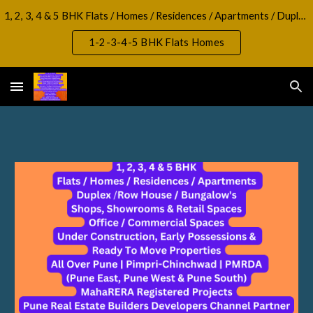
1, 2, 3, 4 & 5 BHK Flats / Homes / Residences / Apartments / Duplex / RowHouse / Bungalow, Shops, Showrooms & Retail Spaces Office / Commercial Spaces
Skip to main content
Skip to navigation
1-2-3-4-5 BHK Flats Homes