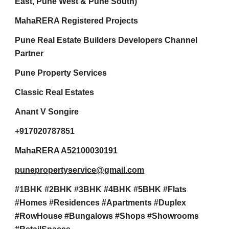
East, Pune West & Pune South)
MahaRERA Registered Projects
Pune Real Estate Builders Developers Channel
Partner
Pune Property Services
Classic Real Estates
Anant V Songire
+917020787851
MahaRERA A52100030191
punepropertyservice@gmail.com
#1BHK #2BHK #3BHK #4BHK #5BHK #Flats
#Homes #Residences #Apartments #Duplex
#RowHouse #Bungalows #Shops #Showrooms