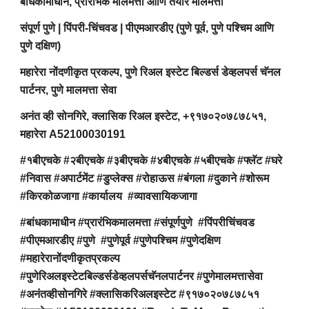
बांधकामाधीन, प्रारंभिक मालमत्ता आणि तयार मालमत्ता
संपूर्ण पुणे | पिंपरी-चिंचवड | पीएमआरडीए (पुणे पूर्व, पुणे पश्चिम आणि
पुणे दक्षिण)
महारेरा नोंदणीकृत प्रकल्प, पुणे रिअल इस्टेट बिल्डर्स डेव्हलपर्स चॅनल
पार्टनर, पुणे मालमत्ता सेवा
अनंत व्ही सोनगिरे, क्लासिक रिअल इस्टेट, +९१७०२०७८७८५१,
महारेरा A52100030191
#१बीएचके #२बीएचके #३बीएचके #४बीएचके #५बीएचके #फ्लॅट #घरे
#निवास #अपार्टमेंट #डुप्लेक्स #रोहाऊस #बंगला #दुकाने #शोरूम
#किरकोळजागा #कार्यालय #व्यावसायिकजागा
#बांधकामाधीन #प्रारंभिकमालमत्ता #संपूर्णपुणे #पिंपरीचिंचवड
#पीएमआरडीए #पुणे #पुणेपूर्व #पुणेपश्चिम #पुणेदक्षिण
#महारेरानोंदणीकृतप्रकल्प
#पुणेरिअलइस्टेटबिल्डर्सडेव्हलपर्सचॅनलपार्टनर #पुणेमालमत्तासेवा
#अनंतव्हीसोनगिरे #क्लासिकरिअलइस्टेट #९१७०२०७८७८५१