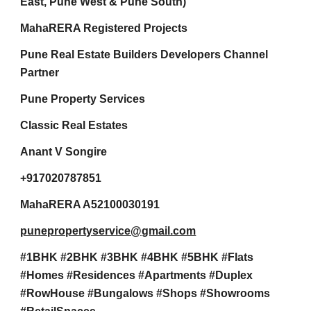
East, Pune West & Pune South)
MahaRERA Registered Projects
Pune Real Estate Builders Developers Channel
Partner
Pune Property Services
Classic Real Estates
Anant V Songire
+917020787851
MahaRERA A52100030191
punepropertyservice@gmail.com
#1BHK #2BHK #3BHK #4BHK #5BHK #Flats
#Homes #Residences #Apartments #Duplex
#RowHouse #Bungalows #Shops #Showrooms