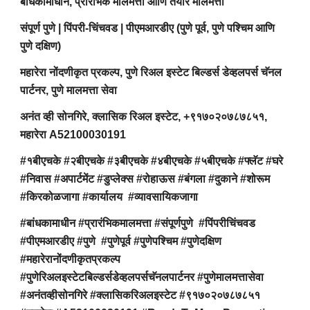
बांधकामाधीन, प्रारंभिक मालमत्ता आणि तयार मालमत्ता
संपूर्ण पुणे | पिंपरी-चिंचवड | पीएमआरडीए (पुणे पूर्व, पुणे पश्चिम आणि
पुणे दक्षिण)
महारेरा नोंदणीकृत प्रकल्प, पुणे रिअल इस्टेट बिल्डर्स डेव्हलपर्स चॅनल
पार्टनर, पुणे मालमत्ता सेवा
अनंत व्ही सोनगिरे, क्लासिक रिअल इस्टेट, +९१७०२०७८७८५१,
महारेरा A52100030191
#१बीएचके #२बीएचके #३बीएचके #४बीएचके #५बीएचके #फ्लॅट #घरे
#निवास #अपार्टमेंट #डुप्लेक्स #रोहाऊस #बंगला #दुकाने #शोरूम
#किरकोळजागा #कार्यालय #व्यावसायिकजागा
#बांधकामाधीन #प्रारंभिकमालमत्ता #संपूर्णपुणे #पिंपरीचिंचवड
#पीएमआरडीए #पुणे #पुणेपूर्व #पुणेपश्चिम #पुणेदक्षिण
#महारेरानोंदणीकृतप्रकल्प
#पुणेरिअलइस्टेटबिल्डर्सडेव्हलपर्सचॅनलपार्टनर #पुणेमालमत्तासेवा
#अनंतव्हीसोनगिरे #क्लासिकरिअलइस्टेट #९१७०२०७८७८५१