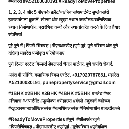
#महारेरा #A52100030191 #ReadyToMoveProperties
1, 2, 3, 4 और 5 बीएचके फ़्लैट/घर/निवास/अपार्टमेंट डुप्लेक्स/रो
हाउस/बंगला दुकानें, शोरूम और खुदरा स्थान कार्यालय/वाणिज्यिक
स्थान निर्माणाधीन, प्रारंभिक कब्जे और स्थानांतरित करने के लिए तैयार
संपत्तियां
पूरे पुणे में | पिंपरी-चिंचवड़ | पीएमआरडीए (पुणे पूर्व, पुणे पश्चिम और पुणे
दक्षिण) महारेरा पंजीकृत परियोजनाएं
पुणे रियल एस्टेट बिल्डर्स डेवलपर्स चैनल पार्टनर, पुणे संपत्ति सेवाएँ,
अनंत वी सोंगिरे, क्लासिक रियल एस्टेट, +917020787851, महारेरा
A52100030191, punepropertyservice@gmail.com
#1BHK #2BHK #3BHK #4BHK #5BHK #फ्लैट #घर
#निवास #अपार्टमेंट #डुप्लेक्स #रोहाउस #बंगले #दुकानें #शोरूम
#खुदरास्थान#ऑफिसस्पेस #कमर्शियलस्पेस #निर्माणाधीन #जल्दीकब्ज़े
#ReadyToMoveProperties #पुणे #ऑलओवरपुणे
#पिंपरीचिंचवड़ #पीएमआरडीए #पुणेपूर्व #पुणेपश्चिम #पुणेदक्षिण