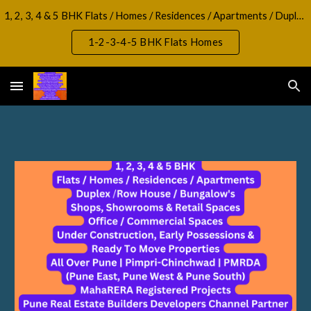
1, 2, 3, 4 & 5 BHK Flats / Homes / Residences / Apartments / Duplex / RowHouse / Bungalow, Shops, Showrooms & Retail Spaces Office / Commercial Spaces
Skip to main content
Skip to navigation
1-2-3-4-5 BHK Flats Homes