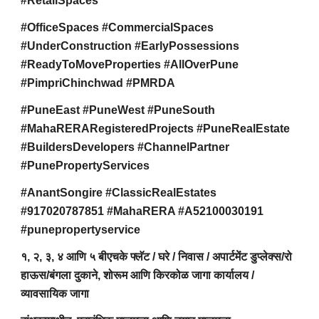
#RetailSpaces
#OfficeSpaces #CommercialSpaces
#UnderConstruction #EarlyPossessions
#ReadyToMoveProperties #AllOverPune
#PimpriChinchwad #PMRDA
#PuneEast #PuneWest #PuneSouth
#MahaRERARegisteredProjects #PuneRealEstate
#BuildersDevelopers #ChannelPartner
#PunePropertyServices
#AnantSongire #ClassicRealEstates
#917020787851 #MahaRERA #A52100030191
#punepropertyservice
१, २, ३, ४ आणि ५ बीएचके फ्लॅट / घरे / निवास / अपार्टमेंट डुप्लेक्स/रो
हाऊस/बंगला दुकाने, शोरूम आणि किरकोळ जागा कार्यालय /
व्यावसायिक जागा