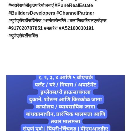
#महारेरापंजीकृतपरियोजनाएं #PuneRealEstate
#BuildersDevelopers #ChannelPartner
#पुणेप्रॉपर्टीसर्विसेज #अनंतसोनगिरे #क्लासिकरियलएस्टेट्स
#917020787851 #महारेरा #A52100030191
#पुणेप्रॉपर्टीसर्विस