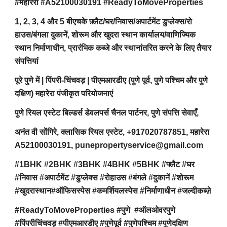
#महारेरा #A52100030191 #ReadyToMoveProperties
1, 2, 3, 4 और 5 बीएचके फ़्लैट/घर/निवास/अपार्टमेंट डुप्लेक्स/रो
हाउस/बंगला दुकानें, शोरूम और खुदरा स्थान कार्यालय/वाणिज्यिक
स्थान निर्माणाधीन, प्रारंभिक कब्जे और स्थानांतरित करने के लिए तैयार
संपत्तियां
पूरे पुणे में | पिंपरी-चिंचवड़ | पीएमआरडीए (पुणे पूर्व, पुणे पश्चिम और पुणे
दक्षिण) महारेरा पंजीकृत परियोजनाएं
पुणे रियल एस्टेट बिल्डर्स डेवलपर्स चैनल पार्टनर, पुणे संपत्ति सेवाएँ,
अनंत वी सोंगिरे, क्लासिक रियल एस्टेट, +917020787851, महारेरा
A52100030191, punepropertyservice@gmail.com
#1BHK #2BHK #3BHK #4BHK #5BHK #फ्लैट #घर
#निवास #अपार्टमेंट #डुप्लेक्स #रोहाउस #बंगले #दुकानें #शोरूम
#खुदरास्थान#ऑफिसस्पेस #कमर्शियलस्पेस #निर्माणाधीन #जल्दीकब्ज़े
#ReadyToMoveProperties #पुणे #ऑलओवरपुणे
#पिंपरीचिंचवड़ #पीएमआरडीए #पुणेपूर्व #पुणेपश्चिम #पुणेदक्षिण