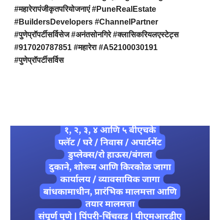
#महारेरापंजीकृतपरियोजनाएं #PuneRealEstate
#BuildersDevelopers #ChannelPartner
#पुणेप्रॉपर्टीसर्विसेज #अनंतसोनगिरे #क्लासिकरियलएस्टेट्स
#917020787851 #महारेरा #A52100030191
#पुणेप्रॉपर्टीसर्विस