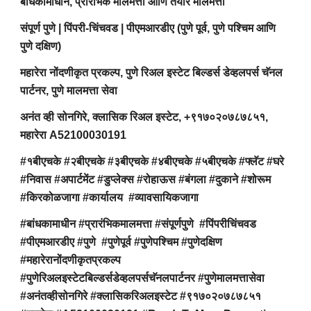
बांधकामाधीन, प्रारंभिक मालमत्ता आणि तयार मालमत्ता
संपूर्ण पुणे | पिंपरी-चिंचवड | पीएमआरडीए (पुणे पूर्व, पुणे पश्चिम आणि
पुणे दक्षिण)
महारेरा नोंदणीकृत प्रकल्प, पुणे रिअल इस्टेट बिल्डर्स डेव्हलपर्स चॅनल
पार्टनर, पुणे मालमत्ता सेवा
अनंत व्ही सोनगिरे, क्लासिक रिअल इस्टेट, +९१७०२०७८७८५१,
महारेरा A52100030191
#१बीएचके #२बीएचके #३बीएचके #४बीएचके #५बीएचके #फ्लॅट #घरे
#निवास #अपार्टमेंट #डुप्लेक्स #रोहाऊस #बंगला #दुकाने #शोरूम
#किरकोळजागा #कार्यालय #व्यावसायिकजागा
#बांधकामाधीन #प्रारंभिकमालमत्ता #संपूर्णपुणे #पिंपरीचिंचवड
#पीएमआरडीए #पुणे #पुणेपूर्व #पुणेपश्चिम #पुणेदक्षिण
#महारेरानोंदणीकृतप्रकल्प
#पुणेरिअलइस्टेटबिल्डर्सडेव्हलपर्सचॅनलपार्टनर #पुणेमालमत्तासेवा
#अनंतव्हीसोनगिरे #क्लासिकरिअलइस्टेट #९१७०२०७८७८५१