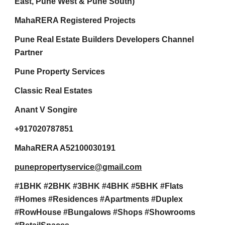
East, Pune West & Pune South)
MahaRERA Registered Projects
Pune Real Estate Builders Developers Channel
Partner
Pune Property Services
Classic Real Estates
Anant V Songire
+917020787851
MahaRERA A52100030191
punepropertyservice@gmail.com
#1BHK #2BHK #3BHK #4BHK #5BHK #Flats
#Homes #Residences #Apartments #Duplex
#RowHouse #Bungalows #Shops #Showrooms