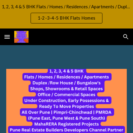
1, 2, 3, 4 & 5 BHK Flats / Homes / Residences / Apartments / Duplex / RowHouse / Bungalow, Shops, Showrooms & Retail Spaces Office / Commercial Spaces
Skip to main content
Skip to navigation
1-2-3-4-5 BHK Flats Homes