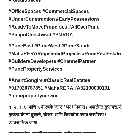
#RetailSpaces
#OfficeSpaces #CommercialSpaces
#UnderConstruction #EarlyPossessions
#ReadyToMoveProperties #AllOverPune
#PimpriChinchwad #PMRDA
#PuneEast #PuneWest #PuneSouth
#MahaRERARegisteredProjects #PuneRealEstate
#BuildersDevelopers #ChannelPartner
#PunePropertyServices
#AnantSongire #ClassicRealEstates
#917020787851 #MahaRERA #A52100030191
#punepropertyservice
१, २, ३, ४ आणि ५ बीएचके फ्लॅट / घरे / निवास / अपार्टमेंट डुप्लेक्स/रो
हाऊस/बंगला दुकाने, शोरूम आणि किरकोळ जागा कार्यालय /
व्यावसायिक जागा