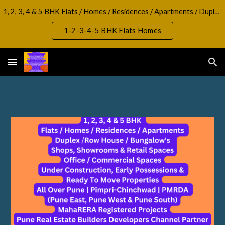
1, 2, 3, 4 & 5 BHK Flats / Homes / Residences / Apartments / Duplex / RowHouse / Bungalow, Shops, Showrooms & Retail Spaces Office / Commercial Spaces
Skip to main content
Skip to navigation
1-2-3-4-5 BHK Flats Homes