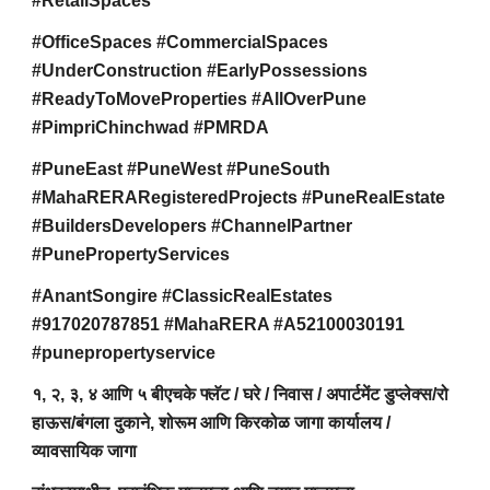
#RetailSpaces
#OfficeSpaces #CommercialSpaces
#UnderConstruction #EarlyPossessions
#ReadyToMoveProperties #AllOverPune
#PimpriChinchwad #PMRDA
#PuneEast #PuneWest #PuneSouth
#MahaRERARegisteredProjects #PuneRealEstate
#BuildersDevelopers #ChannelPartner
#PunePropertyServices
#AnantSongire #ClassicRealEstates
#917020787851 #MahaRERA #A52100030191
#punepropertyservice
१, २, ३, ४ आणि ५ बीएचके फ्लॅट / घरे / निवास / अपार्टमेंट डुप्लेक्स/रो
हाऊस/बंगला दुकाने, शोरूम आणि किरकोळ जागा कार्यालय /
व्यावसायिक जागा