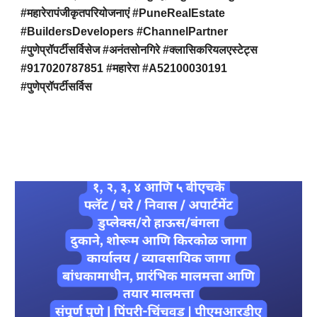
#महारेरापंजीकृतपरियोजनाएं #PuneRealEstate
#BuildersDevelopers #ChannelPartner
#पुणेप्रॉपर्टीसर्विसेज #अनंतसोनगिरे #क्लासिकरियलएस्टेट्स
#917020787851 #महारेरा #A52100030191
#पुणेप्रॉपर्टीसर्विस