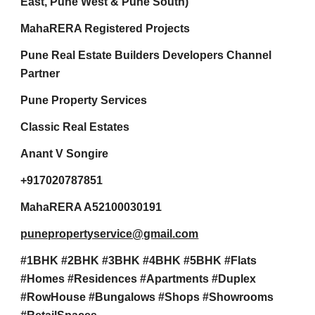
East, Pune West & Pune South)
MahaRERA Registered Projects
Pune Real Estate Builders Developers Channel
Partner
Pune Property Services
Classic Real Estates
Anant V Songire
+917020787851
MahaRERA A52100030191
punepropertyservice@gmail.com
#1BHK #2BHK #3BHK #4BHK #5BHK #Flats
#Homes #Residences #Apartments #Duplex
#RowHouse #Bungalows #Shops #Showrooms