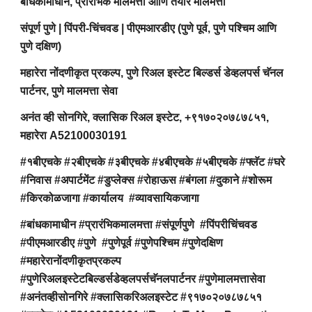
बांधकामाधीन, प्रारंभिक मालमत्ता आणि तयार मालमत्ता
संपूर्ण पुणे | पिंपरी-चिंचवड | पीएमआरडीए (पुणे पूर्व, पुणे पश्चिम आणि
पुणे दक्षिण)
महारेरा नोंदणीकृत प्रकल्प, पुणे रिअल इस्टेट बिल्डर्स डेव्हलपर्स चॅनल
पार्टनर, पुणे मालमत्ता सेवा
अनंत व्ही सोनगिरे, क्लासिक रिअल इस्टेट, +९१७०२०७८७८५१,
महारेरा A52100030191
#१बीएचके #२बीएचके #३बीएचके #४बीएचके #५बीएचके #फ्लॅट #घरे
#निवास #अपार्टमेंट #डुप्लेक्स #रोहाऊस #बंगला #दुकाने #शोरूम
#किरकोळजागा #कार्यालय #व्यावसायिकजागा
#बांधकामाधीन #प्रारंभिकमालमत्ता #संपूर्णपुणे #पिंपरीचिंचवड
#पीएमआरडीए #पुणे #पुणेपूर्व #पुणेपश्चिम #पुणेदक्षिण
#महारेरानोंदणीकृतप्रकल्प
#पुणेरिअलइस्टेटबिल्डर्सडेव्हलपर्सचॅनलपार्टनर #पुणेमालमत्तासेवा
#अनंतव्हीसोनगिरे #क्लासिकरिअलइस्टेट #९१७०२०७८७८५१