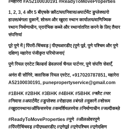
#महारेरा #A52100030191 #ReadyToMoveProperties
1, 2, 3, 4 और 5 बीएचके फ़्लैट/घर/निवास/अपार्टमेंट डुप्लेक्स/रो
हाउस/बंगला दुकानें, शोरूम और खुदरा स्थान कार्यालय/वाणिज्यिक
स्थान निर्माणाधीन, प्रारंभिक कब्जे और स्थानांतरित करने के लिए तैयार
संपत्तियां
पूरे पुणे में | पिंपरी-चिंचवड़ | पीएमआरडीए (पुणे पूर्व, पुणे पश्चिम और पुणे
दक्षिण) महारेरा पंजीकृत परियोजनाएं
पुणे रियल एस्टेट बिल्डर्स डेवलपर्स चैनल पार्टनर, पुणे संपत्ति सेवाएँ,
अनंत वी सोंगिरे, क्लासिक रियल एस्टेट, +917020787851, महारेरा
A52100030191, punepropertyservice@gmail.com
#1BHK #2BHK #3BHK #4BHK #5BHK #फ्लैट #घर
#निवास #अपार्टमेंट #डुप्लेक्स #रोहाउस #बंगले #दुकानें #शोरूम
#खुदरास्थान#ऑफिसस्पेस #कमर्शियलस्पेस #निर्माणाधीन #जल्दीकब्ज़े
#ReadyToMoveProperties #पुणे #ऑलओवरपुणे
#पिंपरीचिंचवड़ #पीएमआरडीए #पुणेपूर्व #पुणेपश्चिम #पुणेदक्षिण