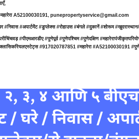
वाएँ,
7851, महारेरा A52100030191, punepropertyservice@gmail.com
ार्टमेंट #डुप्लेक्स #रोहाउस #बंगले #दुकानें #शोरूम #खुदरास्थान#ऑफि
ंचवड़ #पीएमआरडीए #पुणेपूर्व #पुणेपश्चिम #पुणेदक्षिण #महारेरापंजीक
 #क्लासिकरियलएस्टेट्स #917020787851 #महारेरा #A52100030191 #पुणेप्र