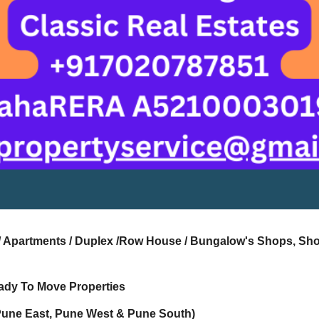
s / Apartments / Duplex /Row House / Bungalow's Shops, Sh
ady To Move Properties
Pune East, Pune West & Pune South)