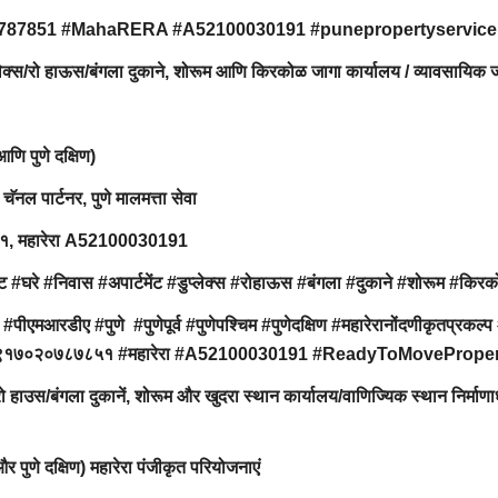
0787851 #MahaRERA #A52100030191 #punepropertyservice
ुप्लेक्स/रो हाऊस/बंगला दुकाने, शोरूम आणि किरकोळ जागा कार्यालय / व्यावसायिक 
 आणि पुणे दक्षिण)
 चॅनल पार्टनर, पुणे मालमत्ता सेवा
८५१, महारेरा A52100030191
#घरे #निवास #अपार्टमेंट #डुप्लेक्स #रोहाऊस #बंगला #दुकाने #शोरूम #किर
#पीएमआरडीए #पुणे #पुणेपूर्व #पुणेपश्चिम #पुणेदक्षिण #महारेरानोंदणीकृतप्रकल्प 
इस्टेट #९१७०२०७८७८५१ #महारेरा #A52100030191 #ReadyToMovePrope
/रो हाउस/बंगला दुकानें, शोरूम और खुदरा स्थान कार्यालय/वाणिज्यिक स्थान निर्माण
िम और पुणे दक्षिण) महारेरा पंजीकृत परियोजनाएं