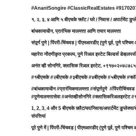
#AnantSongire #ClassicRealEstates #91702
१, २, ३, ४ आणि ५ बीएचके फ्लॅट / घरे / निवास / अपार्टमेंट ड
बांधकामाधीन, प्रारंभिक मालमत्ता आणि तयार मालमत्ता
संपूर्ण पुणे | पिंपरी-चिंचवड | पीएमआरडीए (पुणे पूर्व, पुणे पश्चिम
महारेरा नोंदणीकृत प्रकल्प, पुणे रिअल इस्टेट बिल्डर्स डेव्हलपर्स
अनंत व्ही सोनगिरे, क्लासिक रिअल इस्टेट, +९१७०२०७८७
#१बीएचके #२बीएचके #३बीएचके #४बीएचके #५बीएचके #फ्लॅट 
#बांधकामाधीन #प्रारंभिकमालमत्ता #संपूर्णपुणे #पिंपरीचिंचवड 
#पुणेमालमत्तासेवा #अनंतव्हीसोनगिरे #क्लासिकरिअल
1, 2, 3, 4 और 5 बीएचके फ़्लैट/घर/निवास/अपार्टमेंट डुप्लेक्स
संपत्तियां
पूरे पुणे में | पिंपरी-चिंचवड़ | पीएमआरडीए (पुणे पूर्व, पुणे पश्च