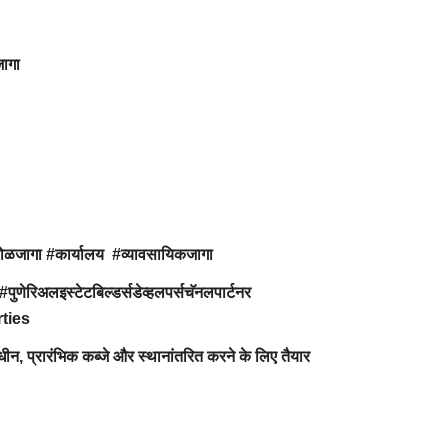
जागा
कोळजागा #कार्यालय #व्यावसायिकजागा
#पुणेरिअलइस्टेटबिल्डर्सडेव्हलपर्सचॅनलपार्टनर
rties
ाधीन, प्रारंभिक कब्जे और स्थानांतरित करने के लिए तैयार