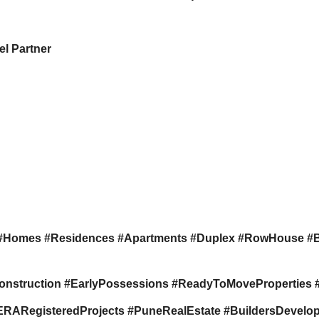
l Partner
#Homes #Residences #Apartments #Duplex #RowHouse #
onstruction #EarlyPossessions #ReadyToMovePropertie
RegisteredProjects #PuneRealEstate #BuildersDevelope