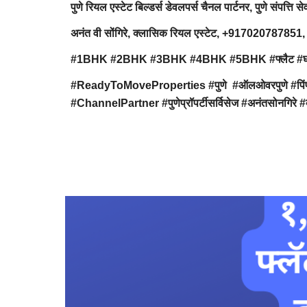
पुणे रियल एस्टेट बिल्डर्स डेवलपर्स चैनल पार्टनर, पुणे संपत्ति से
अनंत वी सोंगिरे, क्लासिक रियल एस्टेट, +91702078
#1BHK #2BHK #3BHK #4BHK #5BHK #फ्लैट #घर #निवास #अप
#ReadyToMoveProperties #पुणे #ऑलओवरपुणे #पिंपरीचि
#ChannelPartner #पुणेप्रॉपर्टीसर्विसेज #अनंतसोनगिरे