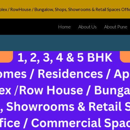
Duplex / RowHouse / Bungalow, Shops, Showrooms & Retail Spaces Offi
ip to main content
Skip to navigat
Home
About Us
About Pune