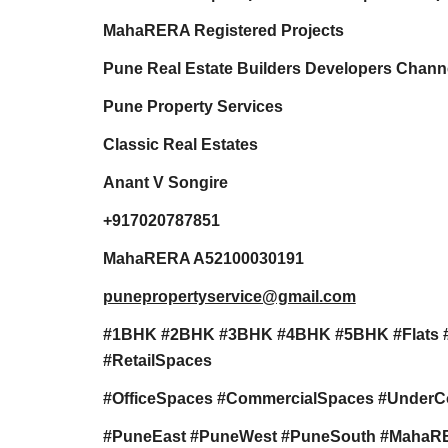
MahaRERA Registered Projects
Pune Real Estate Builders Developers Channe
Pune Property Services
Classic Real Estates
Anant V Songire
+917020787851
MahaRERA A52100030191
punepropertyservice@gmail.com
#1BHK #2BHK #3BHK #4BHK #5BHK #Flats 
#RetailSpaces
#OfficeSpaces #CommercialSpaces #UnderC
#PuneEast #PuneWest #PuneSouth #MahaRERA