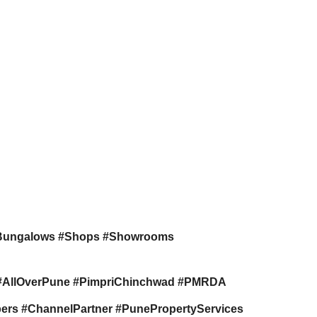
Bungalows #Shops #Showrooms
s #AllOverPune #PimpriChinchwad #PMRDA
rs #ChannelPartner #PunePropertyServices