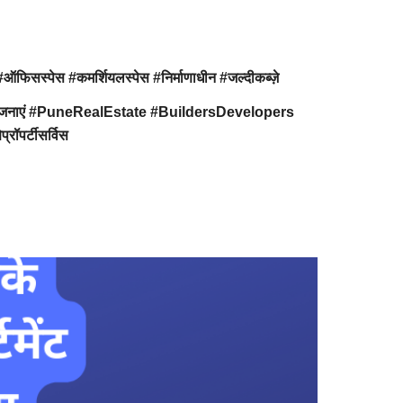
सस्पेस #कमर्शियलस्पेस #निर्माणाधीन #जल्दीकब्ज़े
ृतपरियोजनाएं #PuneRealEstate #BuildersDevelopers
ॉपर्टीसर्विस